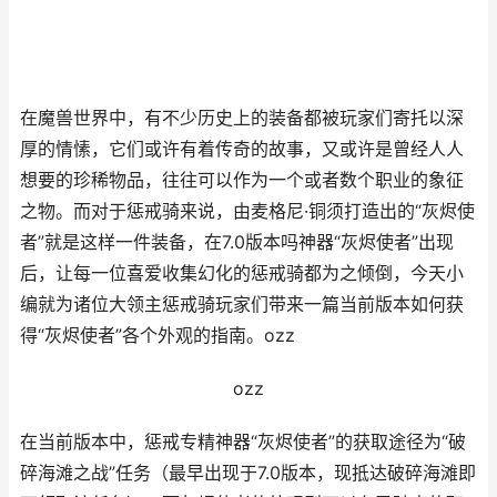
在魔兽世界中，有不少历史上的装备都被玩家们寄托以深
厚的情愫，它们或许有着传奇的故事，又或许是曾经人人
想要的珍稀物品，往往可以作为一个或者数个职业的象征
之物。而对于惩戒骑来说，由麦格尼·铜须打造出的“灰烬使
者”就是这样一件装备，在7.0版本吗神器“灰烬使者”出现
后，让每一位喜爱收集幻化的惩戒骑都为之倾倒，今天小
编就为诸位大领主惩戒骑玩家们带来一篇当前版本如何获
得“灰烬使者”各个外观的指南。ozz
ozz
在当前版本中，惩戒专精神器“灰烬使者”的获取途径为“破
碎海滩之战”任务（最早出现于7.0版本，现抵达破碎海滩即