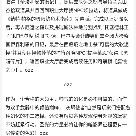
取得【奈法利安的徽记】，随后去厄运之槌与奥特兰克山
谷拾取道具并且回到职业大厅找NPC埃拉达，将道具做成
《纳特·帕格的极限钓鱼术指南》完整版。完成以上步骤以
后，再去厄运之槌以及提瑞斯法林地分别找到“托塞德林王
子”和“巴尔度·锐眼”对话，巴尔度会让脚男们去查阅大检察
官伊森利恩的日记，最后在西瘟疫之地击杀“可憎的大软泥
怪”并且使用怪物掉落的护符召唤NPC“提摩莱恩”获得【黑
暗碎片】，返回职业大厅后完成后续任务即可解锁【腐蚀
之心】。ozz
ozz
作为一个合格的大领主，帅气的幻化是必不可缺的，而作
为双手武器中的颜值巅峰，“灰烬使者”自然是玩家们搭配各
种幻化的不二选择。还没有解锁各种灰烬使者外观的玩家
不妨赶紧行动，圣光的力量必将让你的暗影界征程更有一
层传奇的色彩！ozz