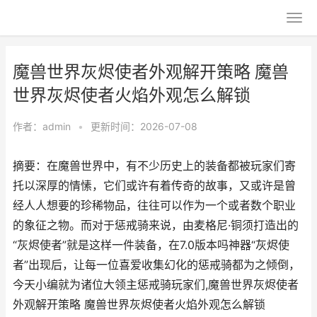
魔兽世界灰烬使者外观解开策略 魔兽
世界灰烬使者火焰外观怎么解锁
作者：
admin
•
更新时间：2026-07-08
摘要：在魔兽世界中，有不少历史上的装备都被玩家们寄
托以深厚的情愫，它们或许有着传奇的故事，又或许是曾
经人人想要的珍稀物品，往往可以作为一个或者数个职业
的象征之物。而对于惩戒骑来说，由麦格尼·铜须打造出的
“灰烬使者”就是这样一件装备，在7.0版本吗神器“灰烬使
者”出现后，让每一位喜爱收集幻化的惩戒骑都为之倾倒，
今天小编就为诸位大领主惩戒骑玩家们,魔兽世界灰烬使者
外观解开策略 魔兽世界灰烬使者火焰外观怎么解锁