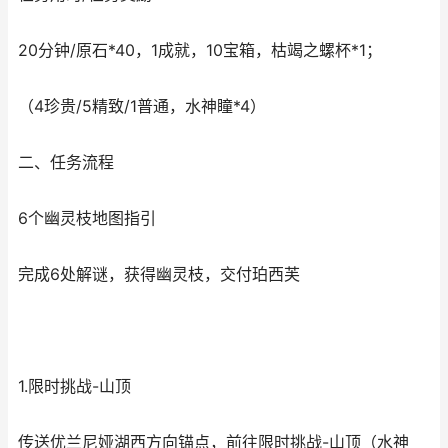
20分钟/原石*40，1成就，10宝箱，枯竭之螺杯*1；
（4珍贵/5精致/1普通，水神瞳*4）
二、任务流程
6个幽灵枝地图指引
完成6处解谜，获得幽灵枝，交付珀西芙
1.限时挑战-山顶
传送优兰尼娅湖西方向锚点，前往限时挑战-山顶（水神