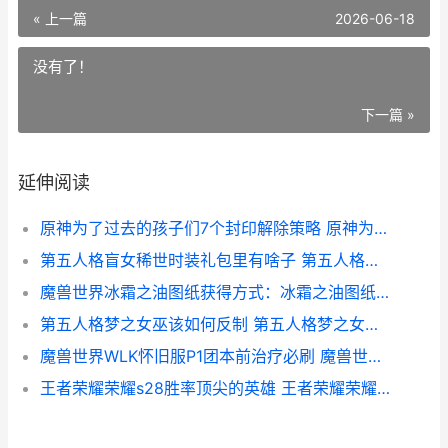
« 上一篇
2026-06-18
没有了！
下一篇 »
延伸阅读
原神为了过去的孩子们7个封印解除策略 原神为了过去的孩子们
第五人格盲女稀世时装礼包里有啥子 第五人格盲女的玩法
魔兽世界冰霜之油图纸获得方式：冰霜之油图纸获得路径说明[多图] 魔兽世界冰霜之王埃霍恩一天能打几次
第五人格梦之女巫该如何反制 第五人格梦之女巫画中女郎
魔兽世界WLK怀旧服P1团本前治疗必刷 魔兽世界WLK怀旧服防骑P1毕业装备
王者荣耀荣耀s28胜率顶尖的英雄 王者荣耀荣耀典藏