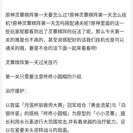
原神灵蕈棋阵第一天要怎么过?原神灵蕈棋阵第一天怎么挂
机?原神灵蕈棋阵第一天怎吗搭配通关呢?原神里面的话一
些玩家呢都看到出了灵蕈棋阵的玩法了呢，那么今天第一
关的难度也不高的，甚至说搭配好的话我们挂机也是可以
通关的哦，要是不会的话下面一起来看看吧!
灵蕈棋阵第一天过关技巧
第一关只需要注意咚咚小圆帽的介绍
治疗援护：
以首届「月莲杯驯兽师大赛」冠军组合「黄金流星]与「白
银伴星」的搭档「咚咚小圆帽』为原型的「小小灵蕈」,擅
长利用水元素进行大范围攻击,并有着卓越的治疗能力，足
以在紧要关头逆转战斗的局面。