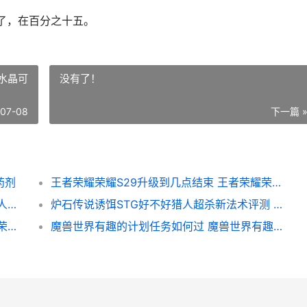
了，在百分之十五。
水晶可
没有了！
-07-08
下一篇 
药剂
王者荣耀荣耀S29升级到几点结束 王者荣耀荣耀水晶可以送人吗
第五人格奥菲欧的游戏活动主题如何玩 第五人格奥菲欧职业介绍
炉石传说诱饵STG好不好猎人超杀新法术评测 炉石 剂
王者荣耀荣耀新英雄黄月英有啥子技能 王者荣耀新荣耀皮肤爆料
魔兽世界有趣的计划任务如何过 魔兽世界有趣的名字