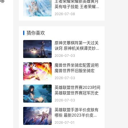
哪
王者荣耀荣耀新英雄黄月
英有啥子技能 王者荣耀新
荣耀皮肤爆料
2026-07-08
猜你喜欢
原神灵蕈棋阵第一天过关
诀窍 原神机关棋谭灵妙之
局第三关
2026-07-03
魔兽世界坐骑宏配置说明
魔兽世界怀旧服坐骑宏
2026-07-03
英雄联盟世界赛2023时间
英雄联盟世界赛冠军历史
2026-07-03
英雄联盟手游半价皮肤有
哪些 最新2023半价皮肤
活动介绍
2026-07-01