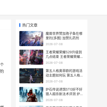
热门文章
魔兽世界赞加孢子鱼在哪
里钓[多图] 加赞扎药剂
2026-07-08
王者荣耀荣耀S29升级到
几点结束 王者荣耀荣耀水
晶可以送人吗
2026-07-08
个
第五人格奥菲欧的游戏活
钓
动主题如何玩 第五人格奥
菲欧职业介绍
2026-07-08
炉石传说诱饵STG好不好
猎人超杀新法术评测 炉石
剂
2026-07-08