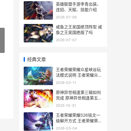
英雄联盟手游李青出装、
连招、天赋、技能介绍
2026-07-06
咸鱼之王吴国绝顶阵型 咸
鱼之王吴国绝版了吗
2026-07-07
»
经典文章
王者荣耀荣耀众星峡谷玩
法模式说明 王者荣耀众英
雄x你
2026-03-11
原神异世相逢第三辑如何
完成 原神异世相逢第五辑
名片原图高清
2025-10-31
王者荣耀荣耀S26铭文一
级解开方式 王者荣耀荣耀
水晶可以送人吗
2026-03-04