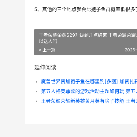
5、其他的三个地点就会比孢子鱼群概率低很多
王者荣耀荣耀S29升级到几点结束 王者荣耀荣耀
以送人吗
« 上一篇
2026
延伸阅读
魔兽世界赞加孢子鱼在哪里钓[多图] 加赞扎