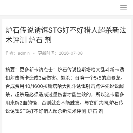
炉石传说诱饵STG好不好猎人超杀新法
术评测 炉石 剂
作者：
admin
•
更新时间：2026-07-08
摘要：更多新卡请点击：炉石传说拉斯塔哈大乱斗新卡诱
饵射击新卡造成3点伤害。超杀：召唤一个5/5的魔暴龙。
合成费用40/1600拉斯塔哈大乱斗诱饵射击点评先说说超
杀，超杀是必须造成过量伤害才能生效的，所以这卡最多
用来解2血的怪，否则就会不能触发。与它们共同,炉石传
说诱饵STG好不好猎人超杀新法术评测 炉石 剂