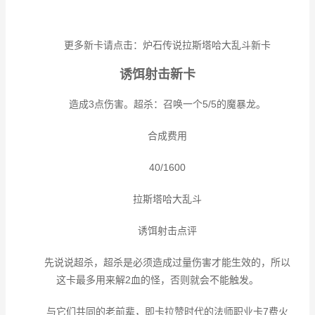
更多新卡请点击：炉石传说拉斯塔哈大乱斗新卡
诱饵射击新卡
造成3点伤害。超杀：召唤一个5/5的魔暴龙。
合成费用
40/1600
拉斯塔哈大乱斗
诱饵射击点评
先说说超杀，超杀是必须造成过量伤害才能生效的，所以
这卡最多用来解2血的怪，否则就会不能触发。
与它们共同的老前辈，即卡拉赞时代的法师职业卡7费火