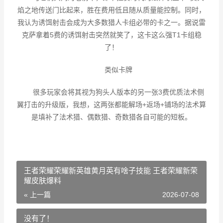
焰之地传送门比起来，胜在费用低且随从质量能控制。同时，
我认为诱饵射击会成为大多数猎人卡组必带的卡之一。据说雷
克萨拿着5费的诱饵射击突然就笑了，这卡这么强T1卡组稳
了！
类似卡牌
很多玩家会将其视为狗头人版本的另一张3费优质法术侧
翼打击的升级版，我想，这两张都能解场+返场+铺场的法术算
是填补了法术猎、偶数猎、奇数猎各自可能的短板。
王者荣耀荣耀新英雄黄月英有啥子技能 王者荣耀新荣
耀皮肤爆料
« 上一篇
2026-07-08
没有了！