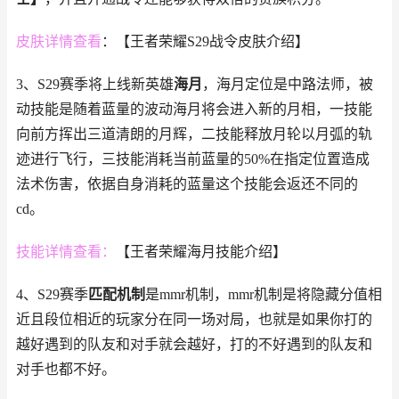
皮肤详情查看
：【王者荣耀S29战令皮肤介绍】
3、S29赛季将上线新英雄
海月
，海月定位是中路法师，被
动技能是随着蓝量的波动海月将会进入新的月相，一技能
向前方挥出三道清朗的月辉，二技能释放月轮以月弧的轨
迹进行飞行，三技能消耗当前蓝量的50%在指定位置造成
法术伤害，依据自身消耗的蓝量这个技能会返还不同的
cd。
技能详情查看：
【王者荣耀海月技能介绍】
4、S29赛季
匹配机制
是mmr机制，mmr机制是将隐藏分值相
近且段位相近的玩家分在同一场对局，也就是如果你打的
越好遇到的队友和对手就会越好，打的不好遇到的队友和
对手也都不好。