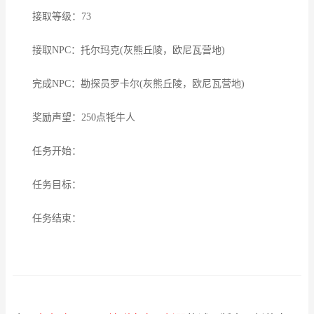
接取等级：73
接取NPC：托尔玛克(灰熊丘陵，欧尼瓦营地)
完成NPC：勘探员罗卡尔(灰熊丘陵，欧尼瓦营地)
奖励声望：250点牦牛人
任务开始：
任务目标：
任务结束：