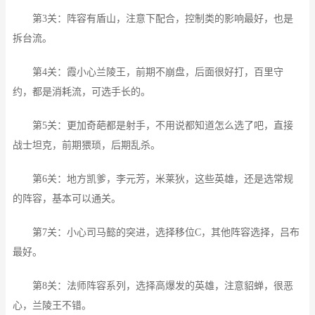
第3关：阵容有盾山，注意下配合，控制类的影响最好，也是
拆台流。
第4关：霞小心兰陵王，前期不崩盘，后面很好打，百里守
约，都是消耗流，可选手长的。
第5关：更加奇葩都是射手，不用说都知道怎么选了吧，直接
战士坦克，前期猥琐，后期乱杀。
第6关：地方凯爹，李元芳，米莱狄，这些英雄，还是选常规
的阵容，基本可以通关。
第7关：小心司马懿的突进，选择移位C，其他阵容选择，吕布
最好。
第8关：法师阵容系列，选择高爆发的英雄，注意貂蝉，很恶
心，兰陵王不错。