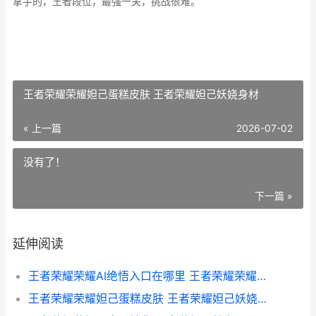
拿手的，王者段位，最强一关，挑战很难。
王者荣耀荣耀妲己蛋糕皮肤 王者荣耀妲己妖娆身材
« 上一篇
2026-07-02
没有了！
下一篇 »
延伸阅读
王者荣耀荣耀AI绝悟入口在哪里 王者荣耀荣耀阿轲称号怎么得
王者荣耀荣耀妲己蛋糕皮肤 王者荣耀妲己妖娆身材