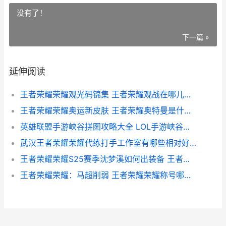
没有了！
下一篇 »
延伸阅读
王者荣耀荣耀观光码锦集 王者荣耀观战在哪儿打开
王者荣耀荣耀奥运新皮肤 王者荣耀奥特曼是什么意思
英雄联盟手游峡谷拼图攻略大全 LOL手游峡谷拼图活动任务完成攻略[多图]
武汉王者荣耀荣耀代练打手工作室有哪些相对好 武汉王者荣耀俱乐部有哪些
王者荣耀荣耀S25赛季沈梦溪如何出装备 王者荣耀荣耀称号
王者荣耀荣耀：马超削弱 王者荣耀荣耀称号哪个含金量最高