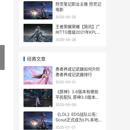
狩灵笔记职业主推 狩灵记
电影
2026-06-29
王者荣耀荣耀【简讯】广
州TTG晋级2021年KPL春
天赛季后赛胜者组 王者荣
2026-06-28
耀荣耀币怎么获取
经典文章
»
勇者养成记武器如何升阶
勇者养成记武器排行
2025-09-15
《原神》3.6版本有哪些
平民配队 原神3.0版本什
么时候更新
2025-06-09
《LOL》EDG战队公告：
Scout正式成为LPL本地
选手 联盟edg战队
2025-07-01