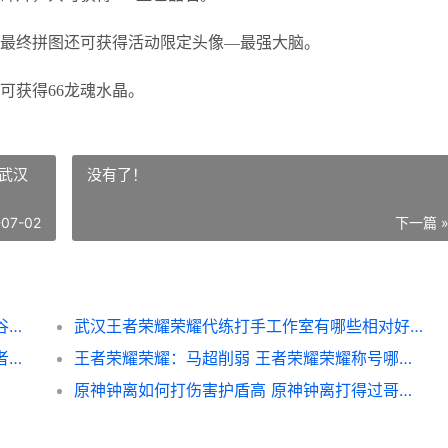
成最终拼图还可获得活动限定头像—最强大脑。
可获得66龙魂水晶。
武汉
没有了！
-07-02
下一篇 
英雄联盟手游峡谷拼图攻略大全 LOL手游峡谷拼图活动任务完成攻略[多图]
武汉王者荣耀荣耀代练打手工作室有哪些相对好 武汉王者荣耀俱乐部有哪些
王者荣耀荣耀S25赛季沈梦溪如何出装备 王者荣耀荣耀称号
王者荣耀荣耀：马超削弱 王者荣耀荣耀称号哪个含金量最高
原神钟离如何打伤害护盾高 原神钟离打得过哥斯拉吗