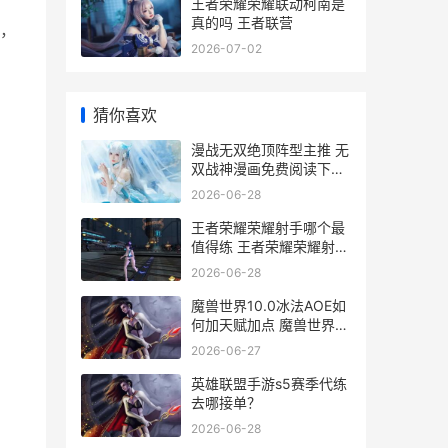
王者荣耀荣耀联动柯南是
真的吗 王者联营
来，
2026-07-02
猜你喜欢
漫战无双绝顶阵型主推 无
双战神漫画免费阅读下拉
式
2026-06-28
王者荣耀荣耀射手哪个最
值得练 王者荣耀荣耀射手
称号是永久的吗
2026-06-28
魔兽世界10.0冰法AOE如
何加天赋加点 魔兽世界冰
dkwa
2026-06-27
英雄联盟手游s5赛季代练
去哪接单？
2026-06-28