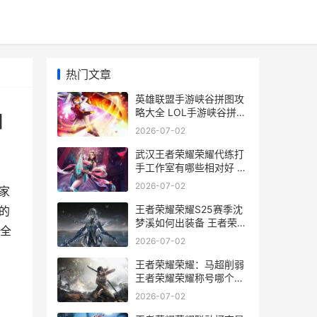
热门文章
英雄联盟手游峡谷拼图攻
略大全 LOL手游峡谷拼图
]
活动任务完成攻略[多图]
2026-07-02
武汉王者荣耀荣耀代练打
手工作室有哪些相对好 武
汉王者荣耀俱乐部有哪些
2026-07-02
家
王者荣耀荣耀S25赛季沈
的
梦溪如何出装备 王者荣耀
大全
荣耀称号
2026-07-02
王者荣耀荣耀：马超削弱
王者荣耀荣耀称号哪个含
金量最高
2026-07-02