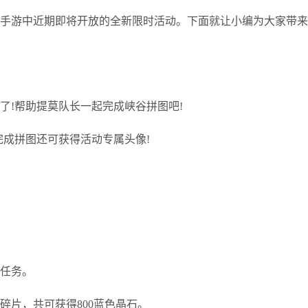
L手游中近期即将开放的全新限时活动。下面就让小编为大家带
了!帮助提莫队长一起完成峡谷拼图吧!
完成拼图还可获得活动专属头像!
新任务。
图碎片，共可获得800蓝色晶石。