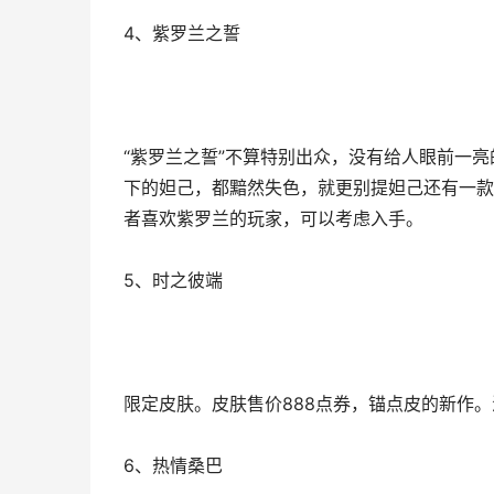
4、紫罗兰之誓
“紫罗兰之誓”不算特别出众，没有给人眼前一
下的妲己，都黯然失色，就更别提妲己还有一款
者喜欢紫罗兰的玩家，可以考虑入手。
5、时之彼端
限定皮肤。皮肤售价888点券，锚点皮的新作
6、热情桑巴