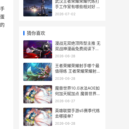
武汉王者荣耀荣耀代练打
手工作室有哪些相对好 武
手
汉王者荣耀俱乐部有哪些
2026-07-02
蛋
的
猜你喜欢
漫战无双绝顶阵型主推 无
双战神漫画免费阅读下拉
式
2026-06-28
王者荣耀荣耀射手哪个最
值得练 王者荣耀荣耀射手
称号是永久的吗
2026-06-28
魔兽世界10.0冰法AOE如
何加天赋加点 魔兽世界冰
dkwa
2026-06-27
英雄联盟手游s5赛季代练
去哪接单？
2026-06-28