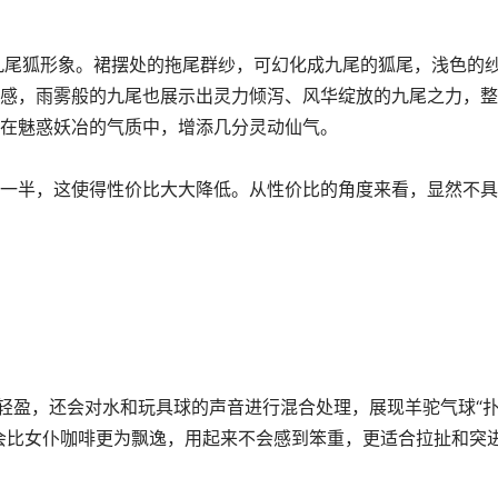
九尾狐形象。裙摆处的拖尾群纱，可幻化成九尾的狐尾，浅色的
感，雨雾般的九尾也展示出灵力倾泻、风华绽放的九尾之力，整
在魅惑妖冶的气质中，增添几分灵动仙气。
一半，这使得性价比大大降低。从性价比的角度来看，显然不具
微轻盈，还会对水和玩具球的声音进行混合处理，展现羊驼气球“
会比女仆咖啡更为飘逸，用起来不会感到笨重，更适合拉扯和突