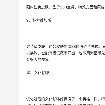
限时售卖皮肤，售价288点券，特效方面和原
9、魅力维加斯
史诗级皮肤，这款皮肤能以88皮肤碎片兑换。
以换购，也能有极低概率开出，也能用紫星币兑
有很大的差异。
10、女仆咖啡
优化过后的女仆咖啡好像换了一个英雄一样，特