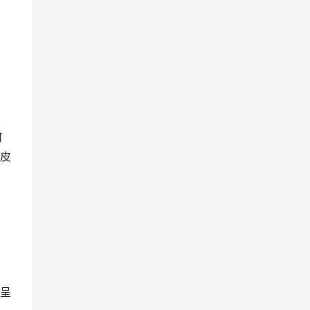
可
皮
呈