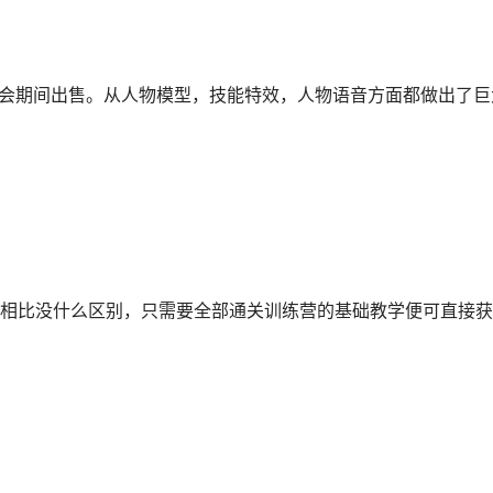
运会期间出售。从人物模型，技能特效，人物语音方面都做出了巨
相比没什么区别，只需要全部通关训练营的基础教学便可直接获