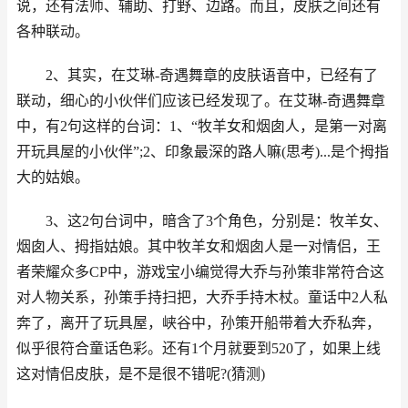
说，还有法师、辅助、打野、边路。而且，皮肤之间还有
各种联动。
2、其实，在艾琳-奇遇舞章的皮肤语音中，已经有了
联动，细心的小伙伴们应该已经发现了。在艾琳-奇遇舞章
中，有2句这样的台词：1、“牧羊女和烟囱人，是第一对离
开玩具屋的小伙伴”;2、印象最深的路人嘛(思考)...是个拇指
大的姑娘。
3、这2句台词中，暗含了3个角色，分别是：牧羊女、
烟囱人、拇指姑娘。其中牧羊女和烟囱人是一对情侣，王
者荣耀众多CP中，游戏宝小编觉得大乔与孙策非常符合这
对人物关系，孙策手持扫把，大乔手持木杖。童话中2人私
奔了，离开了玩具屋，峡谷中，孙策开船带着大乔私奔，
似乎很符合童话色彩。还有1个月就要到520了，如果上线
这对情侣皮肤，是不是很不错呢?(猜测)