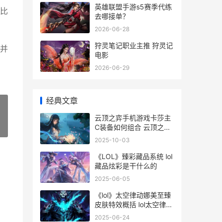
英雄联盟手游s5赛季代练
比
去哪接单？
2026-06-28
狩灵笔记职业主推 狩灵记
并
电影
2026-06-29
经典文章
云顶之弈手机游戏卡莎主
C装备如何组合 云顶之弈
»
手机游戏排行榜
2025-10-03
《LOL》臻彩藏品系统 lol
藏品炫彩是干什么的
2025-06-05
《lol》太空律动娜美至臻
皮肤特效概括 lol太空律动
怎么选阵营
2025-06-24