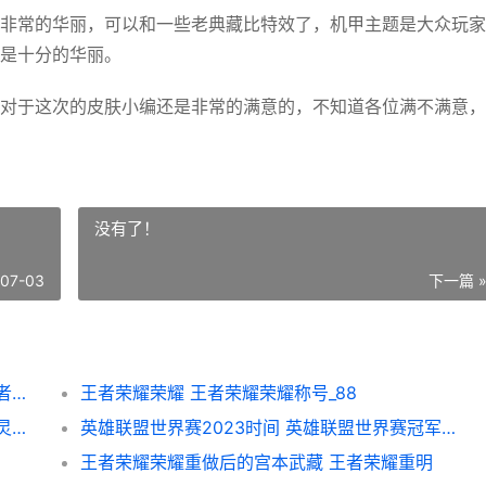
常的华丽，可以和一些老典藏比特效了，机甲主题是大众玩家
是十分的华丽。
于这次的皮肤小编还是非常的满意的，不知道各位满不满意，
没有了！
-07-03
下一篇 
王者荣耀荣耀元歌源梦皮肤无心特效概括 王者元歌百度百科
王者荣耀荣耀 王者荣耀荣耀称号_88
原神灵蕈棋阵第一天过关诀窍 原神机关棋谭灵妙之局第三关
英雄联盟世界赛2023时间 英雄联盟世界赛冠军历史
王者荣耀荣耀重做后的宫本武藏 王者荣耀重明