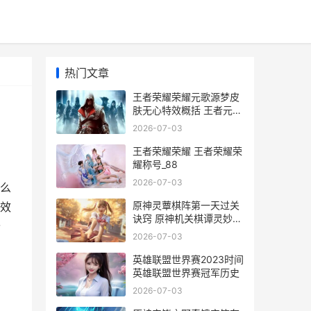
热门文章
王者荣耀荣耀元歌源梦皮
肤无心特效概括 王者元歌
百度百科
2026-07-03
王者荣耀荣耀 王者荣耀荣
耀称号_88
2026-07-03
么
原神灵蕈棋阵第一天过关
效
诀窍 原神机关棋谭灵妙之
价
局第三关
2026-07-03
英雄联盟世界赛2023时间
英雄联盟世界赛冠军历史
2026-07-03