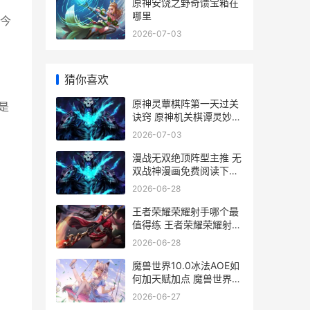
原神安饶之野奇馈宝箱在
哪里
今
2026-07-03
猜你喜欢
原神灵蕈棋阵第一天过关
是
诀窍 原神机关棋谭灵妙之
局第三关
2026-07-03
漫战无双绝顶阵型主推 无
双战神漫画免费阅读下拉
式
2026-06-28
王者荣耀荣耀射手哪个最
值得练 王者荣耀荣耀射手
称号是永久的吗
2026-06-28
魔兽世界10.0冰法AOE如
何加天赋加点 魔兽世界冰
dkwa
2026-06-27