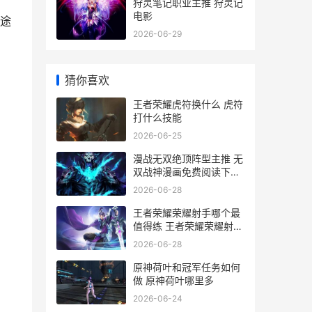
狩灵笔记职业主推 狩灵记
电影
取途
2026-06-29
猜你喜欢
王者荣耀虎符换什么 虎符
打什么技能
2026-06-25
漫战无双绝顶阵型主推 无
双战神漫画免费阅读下拉
式
2026-06-28
王者荣耀荣耀射手哪个最
值得练 王者荣耀荣耀射手
称号是永久的吗
2026-06-28
原神荷叶和冠军任务如何
做 原神荷叶哪里多
2026-06-24