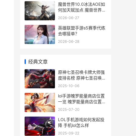
魔兽世界10.0冰法AOE如
何加天赋加点 魔兽世界冰
dkwa
2026-06-27
英雄联盟手游s5赛季代练
去哪接单？
2026-06-28
经典文章
原神七圣召唤卡牌大师强
度排名榜 原神七圣召唤卡
牌多少钱
2025-10-06
lol手游魄罗能量商店位置
一览 魄罗能量商店位置在
哪
2025-07-20
LOL手机游戏如何发起投
降 手机lol怎么样
2025-09-22