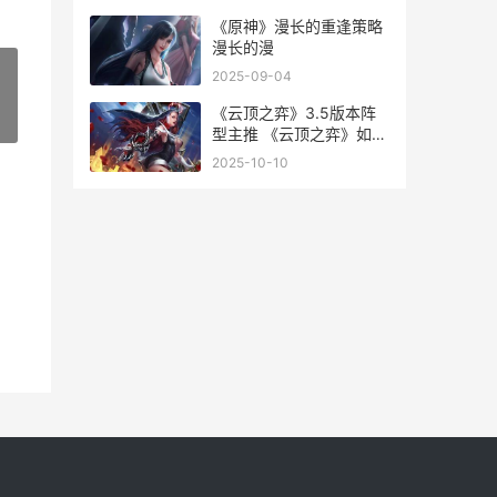
《原神》漫长的重逢策略
漫长的漫
2025-09-04
《云顶之弈》3.5版本阵
»
型主推 《云顶之弈》如何
删除和重新创建小队规划
2025-10-10
器-