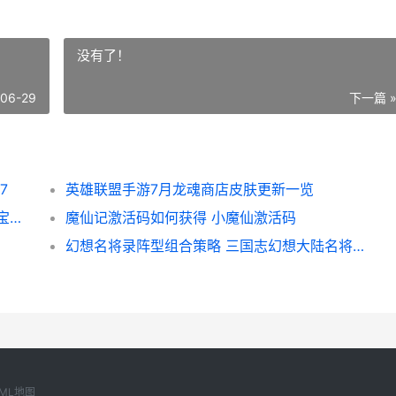
没有了！
-06-29
下一篇 
7
英雄联盟手游7月龙魂商店皮肤更新一览
王者荣耀荣耀元流之子坦克绝顶出装主推 元宝王者荣耀
魔仙记激活码如何获得 小魔仙激活码
幻想名将录阵型组合策略 三国志幻想大陆名将历练用刷新吗
ML地图