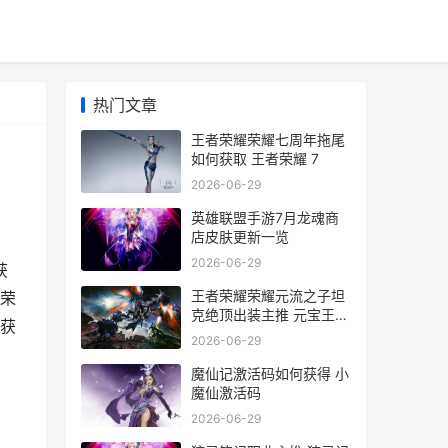
热门文章
王者荣耀荣耀七周年拖尾
如何获取 王者荣耀 7
2026-06-29
英雄联盟手游7月龙魂商
店皮肤更新一览
2026-06-29
获
王者荣耀荣耀元流之子坦
荣
克绝顶出装主推 元宝王者
何获
荣耀
2026-06-29
魔仙记激活码如何获得 小
魔仙激活码
2026-06-29