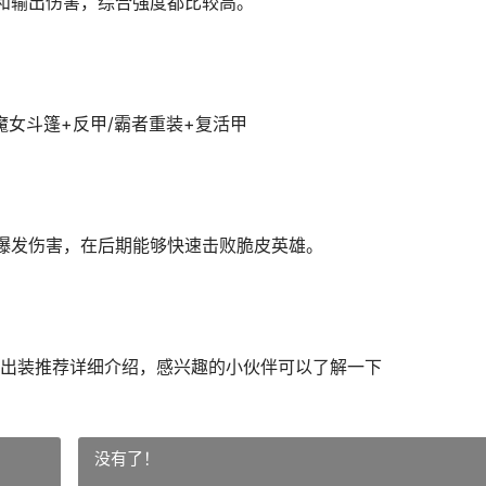
和输出伤害，综合强度都比较高。
魔女斗篷+反甲/霸者重装+复活甲
爆发伤害，在后期能够快速击败脆皮英雄。
出装推荐详细介绍，感兴趣的小伙伴可以了解一下
没有了！