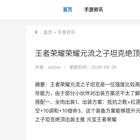
首页
手游资讯
首页
>
手游资讯
王者荣耀荣耀元流之子坦克绝顶
作者：
admin
•
更新时间：2026-06-29
摘要：王者荣耀元流之子坦克是一位强度比较高
存能力，由于部分小伙伴对出装方案还不太了解
搭配一、全肉出装1、出装方案：抵抗之靴+红莲
空+10调和+10宿命3、这个装备方案能够提
之子坦克绝顶出装主推 元宝王者荣耀