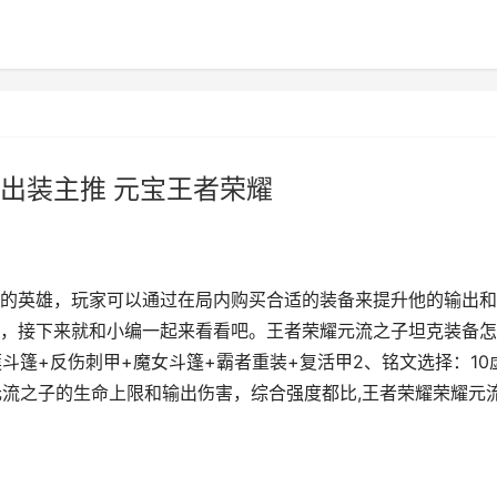
出装主推 元宝王者荣耀
的英雄，玩家可以通过在局内购买合适的装备来提升他的输出和
，接下来就和小编一起来看看吧。王者荣耀元流之子坦克装备怎
斗篷+反伤刺甲+魔女斗篷+霸者重装+复活甲2、铭文选择：10
升元流之子的生命上限和输出伤害，综合强度都比,王者荣耀荣耀元