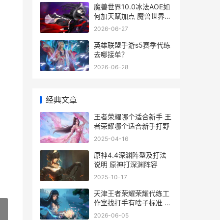
魔兽世界10.0冰法AOE如
何加天赋加点 魔兽世界冰
dkwa
2026-06-27
英雄联盟手游s5赛季代练
去哪接单？
2026-06-28
经典文章
王者荣耀哪个适合新手 王
者荣耀哪个适合新手打野
2025-04-16
原神4.4深渊阵型及打法
说明 原神打深渊阵容
2025-10-17
天津王者荣耀荣耀代练工
作室找打手有啥子标准 王
者荣耀天津市荣耀战力高
2026-06-05