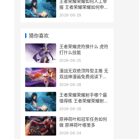
王者荣耀荣耀如何人工举
报 王者荣耀荣耀如何申请
退款
2026-06-29
猜你喜欢
王者荣耀虎符换什么 虎符
打什么技能
2026-06-25
漫战无双绝顶阵型主推 无
双战神漫画免费阅读下拉
式
2026-06-28
王者荣耀荣耀射手哪个最
值得练 王者荣耀荣耀射手
称号是永久的吗
2026-06-28
原神荷叶和冠军任务如何
做 原神荷叶哪里多
2026-06-24