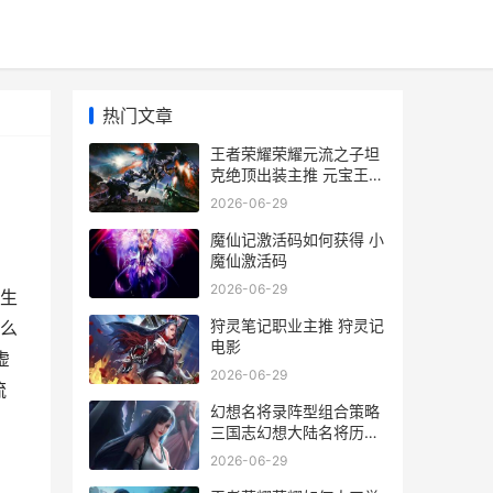
热门文章
王者荣耀荣耀元流之子坦
克绝顶出装主推 元宝王者
荣耀
2026-06-29
魔仙记激活码如何获得 小
魔仙激活码
2026-06-29
生
狩灵笔记职业主推 狩灵记
么
电影
虚
2026-06-29
流
幻想名将录阵型组合策略
三国志幻想大陆名将历练
用刷新吗
2026-06-29