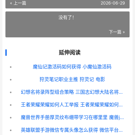
« 上一篇
2026-06-29
没有了！
下一篇 »
延伸阅读
魔仙记激活码如何获得 小魔仙激活码
狩灵笔记职业主推 狩灵记 电影
幻想名将录阵型组合策略 三国志幻想大陆名将历练用刷新吗
王者荣耀荣耀如何人工举报 王者荣耀荣耀如何申请退款
魔兽世界手册厚灵纹布绷带学习在哪里里 魔兽jass手册
英雄联盟手游微信专属头像怎么获得 微信平台专属头像框获取方法