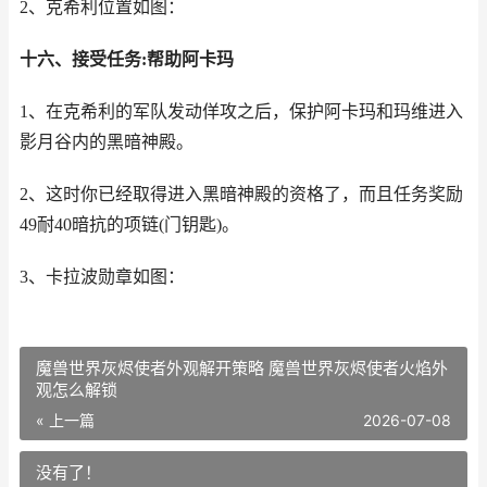
2、克希利位置如图：
十六、接受任务:帮助阿卡玛
1、在克希利的军队发动佯攻之后，保护阿卡玛和玛维进入
影月谷内的黑暗神殿。
2、这时你已经取得进入黑暗神殿的资格了，而且任务奖励
49耐40暗抗的项链(门钥匙)。
3、卡拉波勋章如图：
魔兽世界灰烬使者外观解开策略 魔兽世界灰烬使者火焰外
观怎么解锁
« 上一篇
2026-07-08
没有了！