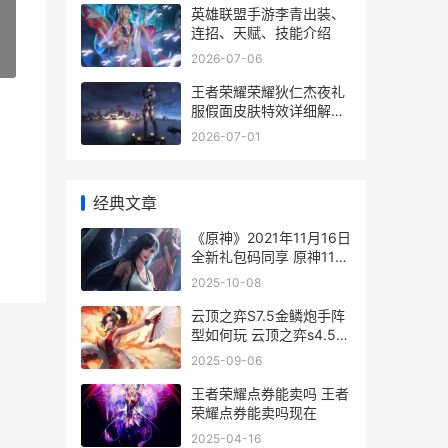
英雄联盟手游李青出装、
连招、天赋、技能介绍
»
2026-07-06
王者荣耀荣耀狄仁杰夜礼
服假面皮肤特效详细解答
王者荣耀荣耀狄仁杰称号
2026-07-01
经典文章
《原神》2021年11月16日
全新礼包码同享 原神11月
11日更新
2025-10-08
云顶之弈S7.5金鳞炮手阵
型如何玩 云顶之弈s4.5黄
金奖励
2025-09-06
王者荣耀点券能卖吗 王者
荣耀点券能卖吗现在
2025-04-16