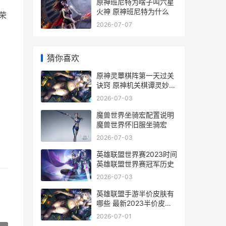
原神班尼特为啥子叫六星
火神 原神班尼特为什么
荣
2026-07-07
猜你喜欢
原神灵蕈棋阵第一天过关
诀窍 原神机关棋谭灵妙之
局第三关
2026-07-03
魔兽世界坐骑宏配置说明
魔兽世界怀旧服坐骑宏
2026-07-03
英雄联盟世界赛2023时间
英雄联盟世界赛冠军历史
2026-07-03
英雄联盟手游半价皮肤有
哪些 最新2023半价皮肤
活动介绍
2026-07-01