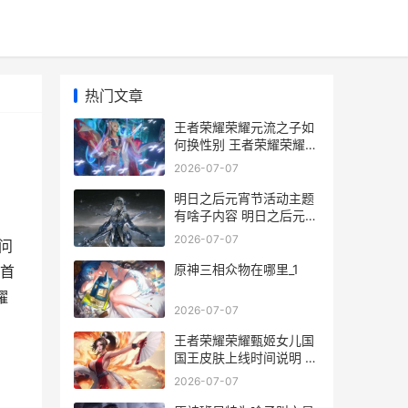
热门文章
王者荣耀荣耀元流之子如
何换性别 王者荣耀荣耀元
歌
2026-07-07
明日之后元宵节活动主题
有啥子内容 明日之后元宵
赠送npc
2026-07-07
问
原神三相众物在哪里_1
首
耀
2026-07-07
王者荣耀荣耀甄姬女儿国
国王皮肤上线时间说明 王
者荣耀荣耀甄姬称号
2026-07-07