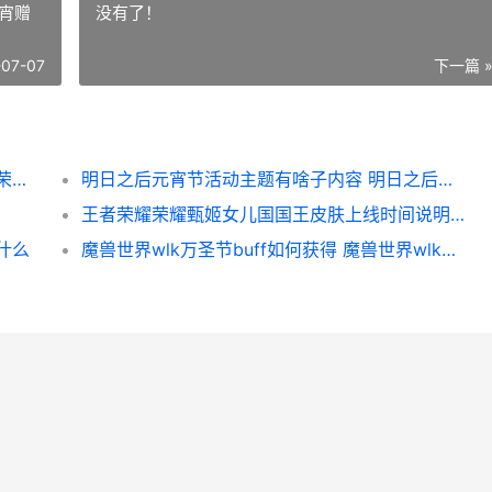
宵赠
没有了！
-07-07
下一篇 
王者荣耀荣耀元流之子如何换性别 王者荣耀荣耀元歌
明日之后元宵节活动主题有啥子内容 明日之后元宵赠送npc
王者荣耀荣耀甄姬女儿国国王皮肤上线时间说明 王者荣耀荣耀甄姬称号
什么
魔兽世界wlk万圣节buff如何获得 魔兽世界wlk万圣节狼吞虎咽