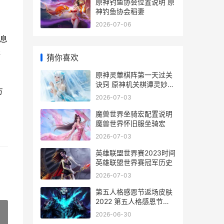
原神钓鱼协会位置说明 原
神钓鱼协会稻妻
2026-07-06
息
群
猜你喜欢
原神灵蕈棋阵第一天过关
诀窍 原神机关棋谭灵妙之
方
局第三关
2026-07-03
魔兽世界坐骑宏配置说明
魔兽世界怀旧服坐骑宏
2026-07-03
英雄联盟世界赛2023时间
英雄联盟世界赛冠军历史
2026-07-03
第五人格感恩节返场皮肤
2022 第五人格感恩节返
场皮肤2024
2026-06-30