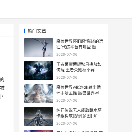
热门文章
魔兽世界怀旧服“燃烧的远
征”代练平台有哪些 魔兽
世界怀旧服直升
2026-07-06
王者荣耀荣耀秋月挑战如
何玩 王者荣耀秋季赛
2020赛程表
2026-07-06
的
魔兽世界wlk冰dk输出循
被
环手法主推 魔兽世界wlk
小
冰DK雕文
2026-07-06
炉石传说无人能敌跳水萨
卡组构筑指导[多图] 炉石
有人机有什么特征
2026-07-06