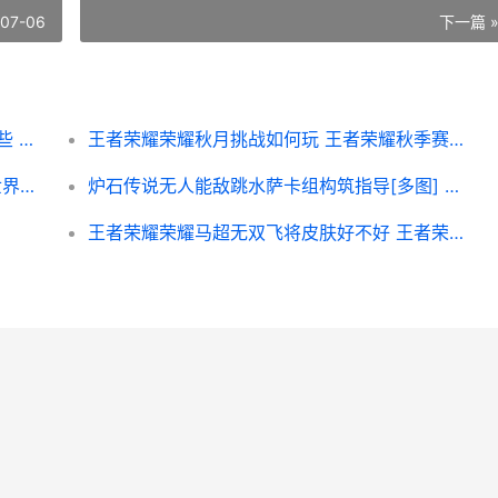
-07-06
下一篇 
魔兽世界怀旧服“燃烧的远征”代练平台有哪些 魔兽世界怀旧服直升
王者荣耀荣耀秋月挑战如何玩 王者荣耀秋季赛2020赛程表
魔兽世界wlk冰dk输出循环手法主推 魔兽世界wlk冰DK雕文
炉石传说无人能敌跳水萨卡组构筑指导[多图] 炉石有人机有什么特征
王者荣耀荣耀马超无双飞将皮肤好不好 王者荣耀马仔