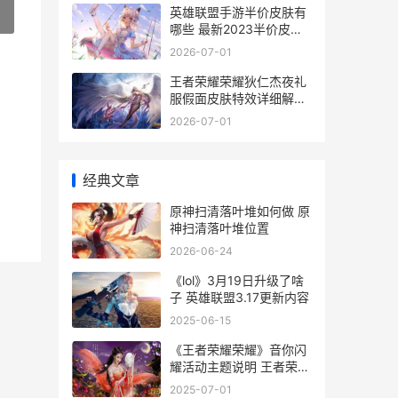
英雄联盟手游半价皮肤有
»
哪些 最新2023半价皮肤
活动介绍
2026-07-01
王者荣耀荣耀狄仁杰夜礼
服假面皮肤特效详细解答
王者荣耀荣耀狄仁杰称号
2026-07-01
经典文章
原神扫清落叶堆如何做 原
神扫清落叶堆位置
2026-06-24
《lol》3月19日升级了啥
子 英雄联盟3.17更新内容
2025-06-15
《王者荣耀荣耀》音你闪
耀活动主题说明 王者荣耀
荣耀印记多少星
2025-07-01