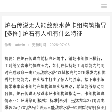
炉石传说无人能敌跳水萨卡组构筑指导
[多图] 炉石有人机有什么特征
作者：
admin
•
更新时间：2026-07-06
摘要：在炉石传说当前标准环境中，铺场卡组依旧横行，
面对纷至沓来的快攻压力，如何在保持场面清除能力的同
时完成致命一击?“无敌跳水萨”以其极高的OTK爆发力和优
秀的控制能力，在实战中打出了惊人的胜率。接下来小编
将带来本套卡组的完整构筑与实战思路，希望能够帮助到
各位。炉石传说无敌跳水萨卡组构筑指南一、卡组构筑详
情职业：萨满祭司|模式：标准|系列：迅猛龙年2x(1)流电
爆裂2x(1)立,炉石传说无人能敌跳水萨卡组构筑指导[多图]