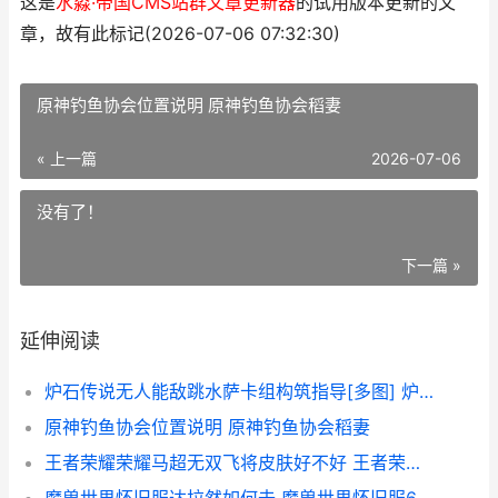
这是
水淼·帝国CMS站群文章更新器
的试用版本更新的文
章，故有此标记(2026-07-06 07:32:30)
原神钓鱼协会位置说明 原神钓鱼协会稻妻
« 上一篇
2026-07-06
没有了！
下一篇 »
延伸阅读
炉石传说无人能敌跳水萨卡组构筑指导[多图] 炉石有人机有什么特征
原神钓鱼协会位置说明 原神钓鱼协会稻妻
王者荣耀荣耀马超无双飞将皮肤好不好 王者荣耀马仔