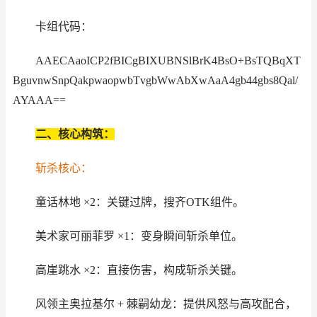
卡组代码：
AAECAaoICP2fBICgBIXUBNSlBrK4BsO+BsTQBqXT
BguvnwSnpQakpwaopwbTvgbWwAbXwAaA4gb44gbs8Qal/
AYAAA==
二、核心构筑：
斩杀核心：
童话林地 ×2：关键过牌，搜齐OTK组件。
美术家可丽菲罗 ×1：变身瞬间斩杀单位。
高崖跳水 ×2：直接伤害，构成斩杀关键。
风领主奥拉基尔 + 棘嗣幼龙：提供风怒与高攻配合，