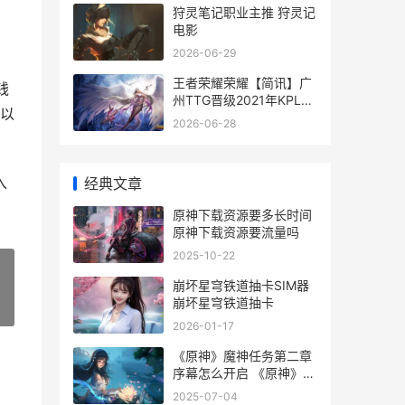
狩灵笔记职业主推 狩灵记
电影
2026-06-29
王者荣耀荣耀【简讯】广
钱
州TTG晋级2021年KPL春
以
天赛季后赛胜者组 王者荣
2026-06-28
耀荣耀币怎么获取
入
经典文章
原神下载资源要多长时间
原神下载资源要流量吗
2025-10-22
崩坏星穹铁道抽卡SIM器
崩坏星穹铁道抽卡
»
2026-01-17
《原神》魔神任务第二章
序幕怎么开启 《原神》魔
神任务第五章完成任务后
2025-07-04