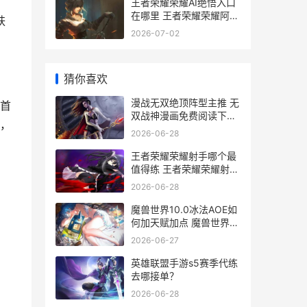
王者荣耀荣耀AI绝悟入口
在哪里 王者荣耀荣耀阿轲
肤
称号怎么得
2026-07-02
猜你喜欢
漫战无双绝顶阵型主推 无
首
双战神漫画免费阅读下拉
，
式
2026-06-28
王者荣耀荣耀射手哪个最
值得练 王者荣耀荣耀射手
称号是永久的吗
2026-06-28
魔兽世界10.0冰法AOE如
何加天赋加点 魔兽世界冰
dkwa
2026-06-27
英雄联盟手游s5赛季代练
去哪接单？
2026-06-28