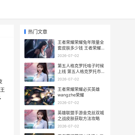
热门文章
王者荣耀荣耀兔年限量全
套皮肤多少钱 王者荣耀兔
你会出什么
2026-07-02
第五人格克罗托啥子时候
上线 第五人格克罗托市场
价格
2026-07-02
皮
王者荣耀荣耀必买英雄
王
wangzhe荣耀
多
2026-07-02
英雄联盟手游金克丝双城
之战皮肤获取方法攻略
2026-07-02