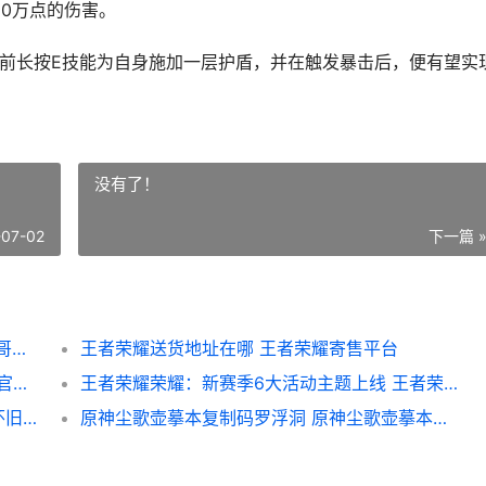
10万点的伤害。
之前长按E技能为自身施加一层护盾，并在触发暴击后，便有望实
没有了！
-07-02
下一篇 
原神钟离如何打伤害护盾高 原神钟离打得过哥斯拉吗
王者荣耀送货地址在哪 王者荣耀寄售平台
镇魂街天生为王兑换码21个 镇魂街天生为王官方版
王者荣耀荣耀：新赛季6大活动主题上线 王者荣耀荣耀称号
魔兽世界怀旧服wlk刺杀贼如何玩 魔兽世界怀旧服直升
原神尘歌壶摹本复制码罗浮洞 原神尘歌壶摹本怎么用