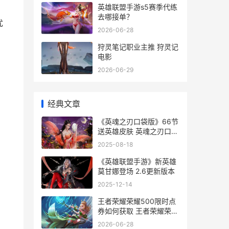
英雄联盟手游s5赛季代练
去哪接单？
优
2026-06-28
狩灵笔记职业主推 狩灵记
电影
2026-06-29
经典文章
《英魂之刃口袋版》66节
送英雄皮肤 英魂之刃口袋
版官网
2025-08-18
《英雄联盟手游》新英雄
莫甘娜登场 2.6更新版本
2025-12-14
王者荣耀荣耀500限时点
券如何获取 王者荣耀荣耀
50星下赛季定啥段位
2026-06-28