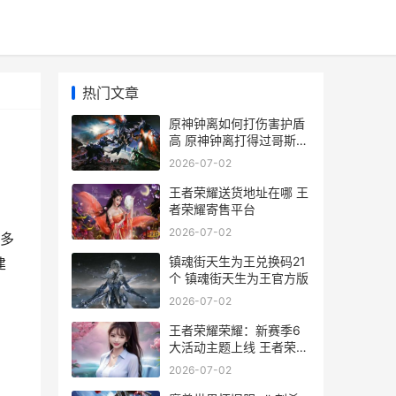
热门文章
原神钟离如何打伤害护盾
高 原神钟离打得过哥斯拉
吗
2026-07-02
王者荣耀送货地址在哪 王
者荣耀寄售平台
2026-07-02
多
镇魂街天生为王兑换码21
建
个 镇魂街天生为王官方版
2026-07-02
王者荣耀荣耀：新赛季6
大活动主题上线 王者荣耀
荣耀称号
2026-07-02