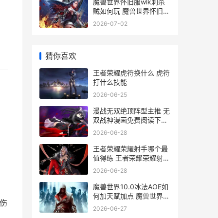
魔兽世界怀旧服wlk刺杀
贼如何玩 魔兽世界怀旧服
直升
2026-07-02
猜你喜欢
王者荣耀虎符换什么 虎符
打什么技能
2026-06-25
漫战无双绝顶阵型主推 无
双战神漫画免费阅读下拉
式
2026-06-28
王者荣耀荣耀射手哪个最
值得练 王者荣耀荣耀射手
称号是永久的吗
2026-06-28
魔兽世界10.0冰法AOE如
何加天赋加点 魔兽世界冰
素伤
dkwa
2026-06-27