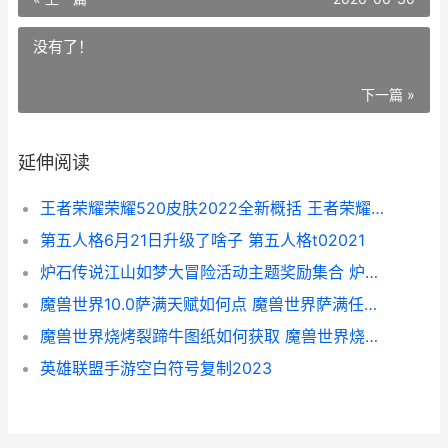
没有了！
下一篇 »
延伸阅读
王者荣耀荣耀520皮肤2022全新概括 王者荣耀荣耀战区怎么修改别的地区
第五人格6月21日升级了啥子 第五人格t02021
炉石传说江山如梦大冒险活动主题奖励集合 炉石传说对联
魔兽世界10.0萨满天赋如何点 魔兽世界萨满任务攻略
魔兽世界烧烤裂蹄牛图纸如何获取 魔兽世界烧烤裂蹄牛图纸
英雄联盟手游空白符号复制2023