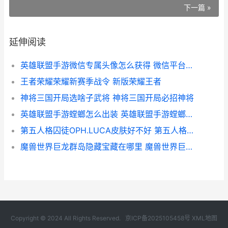
下一篇 »
延伸阅读
英雄联盟手游微信专属头像怎么获得 微信平台专属头像框获取方法
王者荣耀荣耀新赛季战令 新版荣耀王者
神将三国开局选啥子武将 神将三国开局必招神将
英雄联盟手游螳螂怎么出装 英雄联盟手游螳螂出装攻略
第五人格囚徒OPH.LUCA皮肤好不好 第五人格囚徒oph电竞皮肤优化
魔兽世界巨龙群岛隐藏宝藏在哪里 魔兽世界巨龙群岛拍卖行在哪里
Copyright © 2024 All Rights Reserved.
京ICP备2025105458号
XML地图