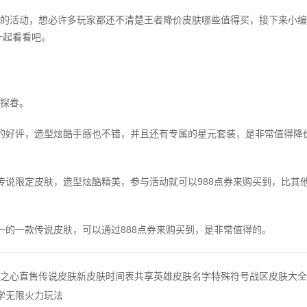
的活动，想必许多玩家都还不清楚王者降价皮肤哪些值得买，接下来小编
一起看看吧。
探春。
的好评，造型炫酷手感也不错，并且还有专属的星元套装，是非常值得降
传说限定皮肤，造型炫酷精美，参与活动就可以988点券来购买到，比其
一的一款传说皮肤，可以通过888点券来购买到，是非常值得的。
之心直售传说皮肤新皮肤时间表共享英雄皮肤名字特殊符号战区皮肤大全
教学无限火力玩法