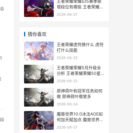
王者荣耀荣耀s35赛季新
增段位有哪些 王者荣耀荣
会
耀s36赛季更新时间
2026-06-27
猜你喜欢
王者荣耀虎符换什么 虎符
打什么技能
价
2026-06-25
王者荣耀荣耀5月升级全
分析 王者荣耀荣耀50星
他
相当于巅峰赛多少分
2026-06-22
原神荷叶和冠军任务如何
做 原神荷叶哪里多
2026-06-24
魔兽世界10.0冰法AOE如
何加天赋加点 魔兽世界冰
段
dkwa
2026-06-27