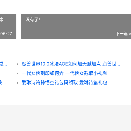
冰
没有了！
-06-27
下一篇 
王者荣耀降价皮肤哪些值得买 王者荣耀皮肤减价购买
魔兽世界10.0冰法AOE如何加天赋加点 魔兽世界冰dkwa
一代女侠刻印如何弄 一代侠女截取小视频
王者荣耀荣耀s35赛季新增段位有哪些 王者荣耀荣耀s36赛季更新时间
爱琳诗篇孙悟空礼包码领取 爱琳诗篇礼包