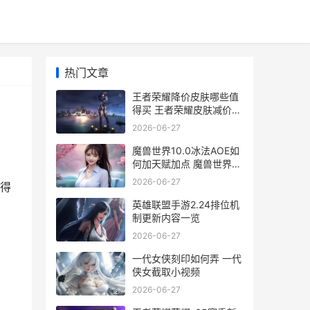
热门文章
王者荣耀降价皮肤哪些值
得买 王者荣耀皮肤减价购
买
2026-06-27
魔兽世界10.0冰法AOE如
何加天赋加点 魔兽世界冰
dkwa
2026-06-27
得
英雄联盟手游2.24排位机
制更新内容一览
2026-06-27
一代女侠刻印如何弄 一代
侠女截取小视频
2026-06-27