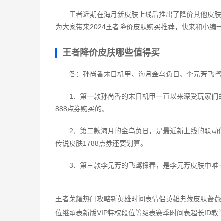
王者近期在海月新皮肤上线后推出了降价其他皮肤
为大家带来2024王者降价皮肤购买推荐，快来和小编
王者降价皮肤哪些值得买
答：孙尚香末日机甲、海月金乌负日、李元芳飞鸢
1、第一款孙尚香的末日机甲一直以来深受玩家们
888点券购买的。
2、第二款海月的金乌负日，是最近新上线的联动
传说皮肤1788点券还要划算。
3、第三款李元芳的飞鸢探春，是李元芳皮肤中唯
王者荣耀热门攻略新英雄时间表情侣英雄典藏皮肤蔷薇
位继承表新版VIP特权段位等级表赛季时间表超长ID