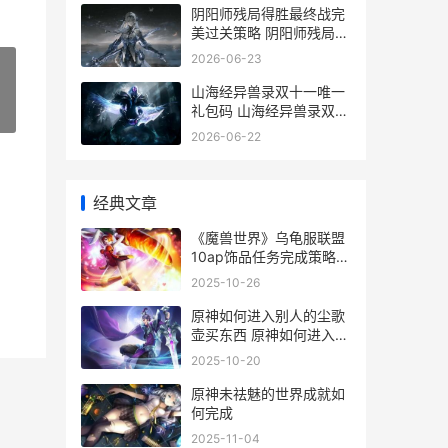
阴阳师残局得胜最终战完
美过关策略 阴阳师残局得
胜在哪
2026-06-23
山海经异兽录双十一唯一
礼包码 山海经异兽录双子
»
寻宝
2026-06-22
经典文章
《魔兽世界》乌龟服联盟
10ap饰品任务完成策略
魔兽世界乌龟坐骑在哪里
2025-10-26
钓
原神如何进入别人的尘歌
壶买东西 原神如何进入别
的服务器
2025-10-20
原神未祛魅的世界成就如
何完成
2025-11-04