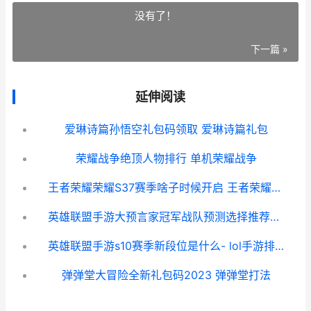
没有了！
下一篇 »
延伸阅读
爱琳诗篇孙悟空礼包码领取 爱琳诗篇礼包
荣耀战争绝顶人物排行 单机荣耀战争
王者荣耀荣耀S37赛季啥子时候开启 王者荣耀荣耀战区怎么修改别的地区
英雄联盟手游大预言家冠军战队预测选择推荐攻略
英雄联盟手游s10赛季新段位是什么- lol手游排位新段位介绍-
弹弹堂大冒险全新礼包码2023 弹弹堂打法