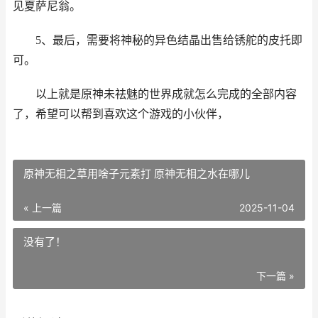
见夏萨尼翁。
5、最后，需要将神秘的异色结晶出售给锈舵的皮托即
可。
以上就是原神未祛魅的世界成就怎么完成的全部内容
了，希望可以帮到喜欢这个游戏的小伙伴，
原神无相之草用啥子元素打 原神无相之水在哪儿
« 上一篇
2025-11-04
没有了！
下一篇 »