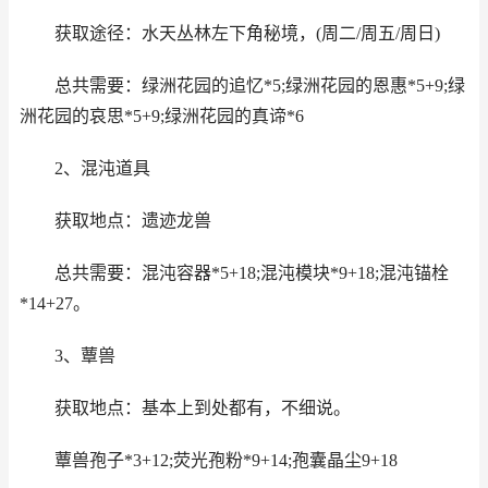
获取途径：水天丛林左下角秘境，(周二/周五/周日)
总共需要：绿洲花园的追忆*5;绿洲花园的恩惠*5+9;绿
洲花园的哀思*5+9;绿洲花园的真谛*6
2、混沌道具
获取地点：遗迹龙兽
总共需要：混沌容器*5+18;混沌模块*9+18;混沌锚栓
*14+27。
3、蕈兽
获取地点：基本上到处都有，不细说。
蕈兽孢子*3+12;荧光孢粉*9+14;孢囊晶尘9+18