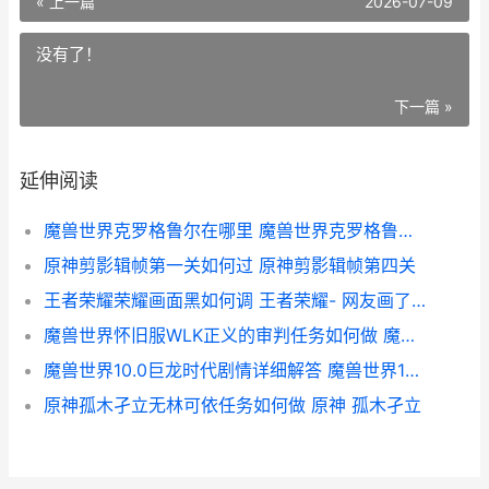
« 上一篇
2026-07-09
没有了！
下一篇 »
延伸阅读
魔兽世界克罗格鲁尔在哪里 魔兽世界克罗格鲁尔在哪
原神剪影辑帧第一关如何过 原神剪影辑帧第四关
王者荣耀荣耀画面黑如何调 王者荣耀- 网友画了一幅画, 只有游戏大神才能看懂!
魔兽世界怀旧服WLK正义的审判任务如何做 魔兽世界怀旧服电脑配置
魔兽世界10.0巨龙时代剧情详细解答 魔兽世界10.0巨龙时代版本介绍
原神孤木孑立无林可依任务如何做 原神 孤木孑立