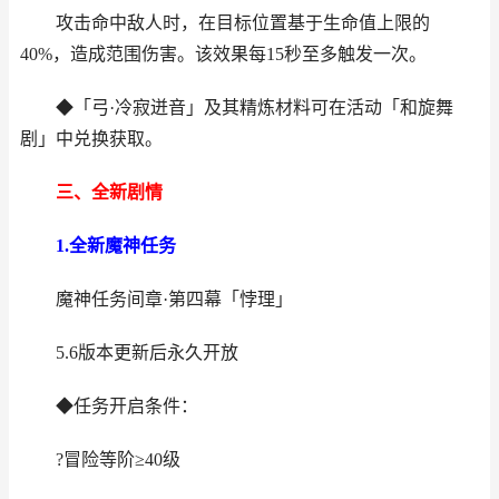
攻击命中敌人时，在目标位置基于生命值上限的
40%，造成范围伤害。该效果每15秒至多触发一次。
◆「弓·冷寂迸音」及其精炼材料可在活动「和旋舞
剧」中兑换获取。
三、全新剧情
1.全新魔神任务
魔神任务间章·第四幕「悖理」
5.6版本更新后永久开放
◆任务开启条件：
?冒险等阶≥40级