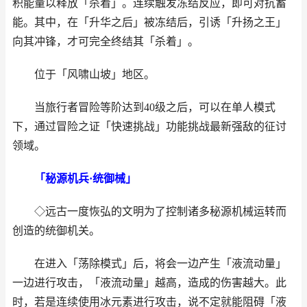
积能量以释放「杀着」。连续触发冻结反应，即可对抗蓄
能。其中，在「升华之后」被冻结后，引诱「升扬之王」
向其冲锋，才可完全终结其「杀着」。
位于「风啸山坡」地区。
当旅行者冒险等阶达到40级之后，可以在单人模式
下，通过冒险之证「快速挑战」功能挑战最新强敌的征讨
领域。
「秘源机兵·统御械」
◇远古一度恢弘的文明为了控制诸多秘源机械运转而
创造的统御机关。
在进入「荡除模式」后，将会一边产生「液流动量」
一边进行攻击，「液流动量」越高，造成的伤害越大。此
时，若是连续使用冰元素进行攻击，说不定就能阻碍「液