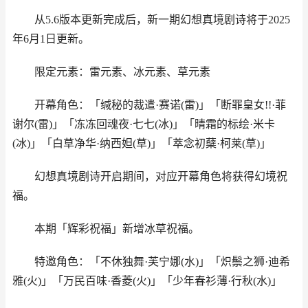
从5.6版本更新完成后，新一期幻想真境剧诗将于2025
年6月1日更新。
限定元素：雷元素、冰元素、草元素
开幕角色：「缄秘的裁遣·赛诺(雷)」「断罪皇女!!·菲
谢尔(雷)」「冻冻回魂夜·七七(冰)」「晴霜的标绘·米卡
(冰)」「白草净华·纳西妲(草)」「萃念初蘖·柯莱(草)」
幻想真境剧诗开启期间，对应开幕角色将获得幻境祝
福。
本期「辉彩祝福」新增冰草祝福。
特邀角色：「不休独舞·芙宁娜(水)」「炽鬃之狮·迪希
雅(火)」「万民百味·香菱(火)」「少年春衫薄·行秋(水)」