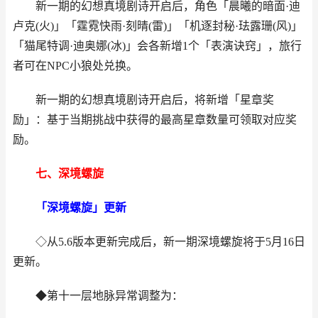
新一期的幻想真境剧诗开启后，角色「晨曦的暗面·迪
卢克(火)」「霆霓快雨·刻晴(雷)」「机逐封秘·珐露珊(风)」
「猫尾特调·迪奥娜(冰)」会各新增1个「表演诀窍」，旅行
者可在NPC小狼处兑换。
新一期的幻想真境剧诗开启后，将新增「星章奖
励」：基于当期挑战中获得的最高星章数量可领取对应奖
励。
七、深境螺旋
「深境螺旋」更新
◇从5.6版本更新完成后，新一期深境螺旋将于5月16日
更新。
◆第十一层地脉异常调整为：