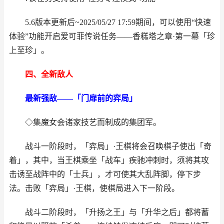
5.6版本更新后~2025/05/27 17:59期间，可以使用“快速
体验”功能开启爱可菲传说任务——香糕塔之章·第一幕「珍
上至珍」。
四、全新敌人
最新强敌——「门扉前的弈局」
◇集魔女会诸家技艺而制成的集团军。
战斗一阶段时，「弈局」·王棋将会召唤棋子使出「奇
着」，其中，当王棋乘坐「战车」疾驰冲刺时，须将其攻
击诱至战阵中的「士兵」，才可使其大乱阵脚，停下步
法。击败「弈局」·王棋，使棋局进入下一阶段。
战斗二阶段时，「升扬之王」与「升华之后」都将蓄