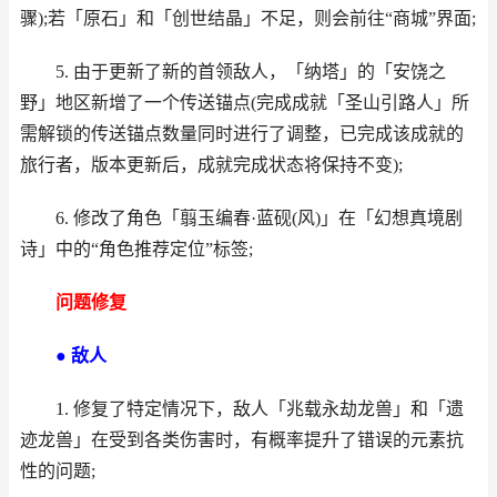
骤);若「原石」和「创世结晶」不足，则会前往“商城”界面;
5. 由于更新了新的首领敌人，「纳塔」的「安饶之
野」地区新增了一个传送锚点(完成成就「圣山引路人」所
需解锁的传送锚点数量同时进行了调整，已完成该成就的
旅行者，版本更新后，成就完成状态将保持不变);
6. 修改了角色「翦玉编春·蓝砚(风)」在「幻想真境剧
诗」中的“角色推荐定位”标签;
问题修复
● 敌人
1. 修复了特定情况下，敌人「兆载永劫龙兽」和「遗
迹龙兽」在受到各类伤害时，有概率提升了错误的元素抗
性的问题;