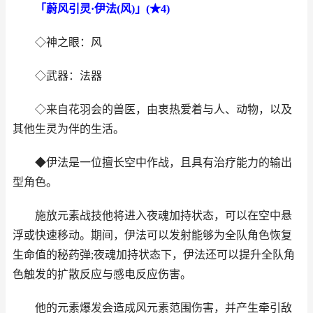
「蔚风引灵·伊法(风)」(★4)
◇神之眼：风
◇武器：法器
◇来自花羽会的兽医，由衷热爱着与人、动物，以及
其他生灵为伴的生活。
◆伊法是一位擅长空中作战，且具有治疗能力的输出
型角色。
施放元素战技他将进入夜魂加持状态，可以在空中悬
浮或快速移动。期间，伊法可以发射能够为全队角色恢复
生命值的秘药弹;夜魂加持状态下，伊法还可以提升全队角
色触发的扩散反应与感电反应伤害。
他的元素爆发会造成风元素范围伤害，并产生牵引敌