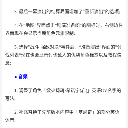
3. 最后一幕演出的结算界面增加了“重新演出”的选项;
4. 在“地图”界面点击“剧演准备间”的图标时，右侧边栏
界面现在会显示当期角色元素限制;
5. 选择"战斗·强敌对决“事件后，“准备演出”界面的”讨
伐列表“现在也会显示讨伐敌人的优势角色标签以及教程信
息;
● 音频
1. 调整了角色「焮火铸魂·希诺宁(岩)」英语CV名字的
写法;
2. 补充替换了先前版本内容中「基尼奇」的部分英语
语音;