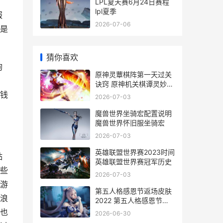
LPL夏天赛6月24日赛程
lpl夏季
服
2026-07-06
是
猜你喜欢
询
原神灵蕈棋阵第一天过关
诀窍 原神机关棋谭灵妙之
局第三关
钱
2026-07-03
魔兽世界坐骑宏配置说明
魔兽世界怀旧服坐骑宏
2026-07-03
英雄联盟世界赛2023时间
贴
英雄联盟世界赛冠军历史
些
2026-07-03
游
第五人格感恩节返场皮肤
浪
2022 第五人格感恩节返
场皮肤2024
也
2026-06-30