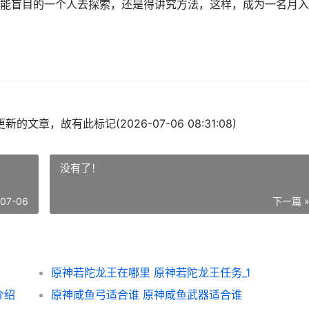
能盲目的一个人去探索，还是得讲究方法，这样，成为一名月入
的文章，故有此标记(2026-07-06 08:31:08)
没有了！
-07-06
下一篇 
原神若陀龙王在哪里 原神若陀龙王任务_1
介绍
原神咸鱼弓适合谁 原神咸鱼武器适合谁