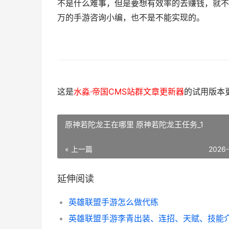
不是什么难事，但是要想有效率的去赚钱，就不
万的手游咨询小编，
也不是不能实现的。
这是
水淼·帝国CMS站群文章更新器
的试用版本更新
原神若陀龙王在哪里 原神若陀龙王任务_1
« 上一篇
2026
延伸阅读
英雄联盟手游怎么做代练
英雄联盟手游李青出装、连招、天赋、技能