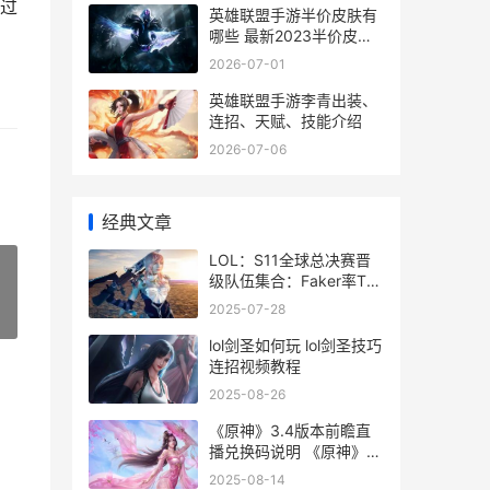
过
英雄联盟手游半价皮肤有
哪些 最新2023半价皮肤
活动介绍
2026-07-01
英雄联盟手游李青出装、
连招、天赋、技能介绍
2026-07-06
经典文章
LOL：S11全球总决赛晋
级队伍集合：Faker率T1
重返世界赛 lols11全球总
2025-07-28
»
决赛队伍
lol剑圣如何玩 lol剑圣技巧
连招视频教程
2025-08-26
《原神》3.4版本前瞻直
播兑换码说明 《原神》
3.4版本海灯节剧情英语
2025-08-14