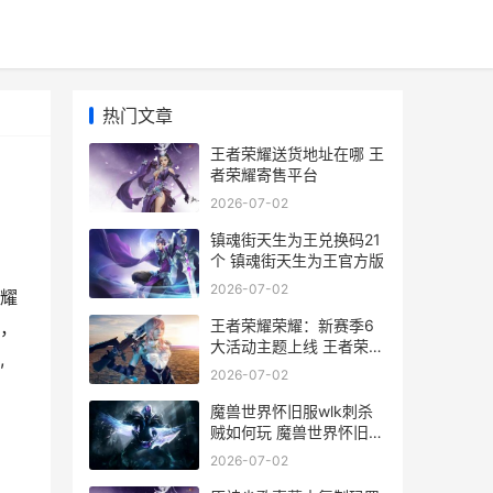
热门文章
王者荣耀送货地址在哪 王
者荣耀寄售平台
2026-07-02
镇魂街天生为王兑换码21
个 镇魂街天生为王官方版
2026-07-02
耀
王者荣耀荣耀：新赛季6
，
大活动主题上线 王者荣耀
,
荣耀称号
2026-07-02
魔兽世界怀旧服wlk刺杀
贼如何玩 魔兽世界怀旧服
直升
2026-07-02