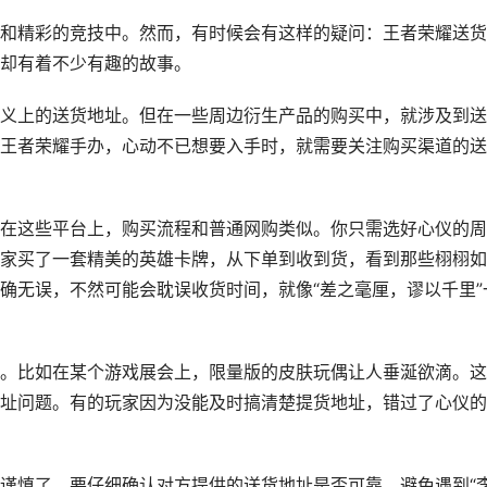
和精彩的竞技中。然而，有时候会有这样的疑问：王者荣耀送货
却有着不少有趣的故事。
义上的送货地址。但在一些周边衍生产品的购买中，就涉及到送
王者荣耀手办，心动不已想要入手时，就需要关注购买渠道的送
在这些平台上，购买流程和普通网购类似。你只需选好心仪的周
家买了一套精美的英雄卡牌，从下单到收到货，看到那些栩栩如
确无误，不然可能会耽误收货时间，就像“差之毫厘，谬以千里”
。比如在某个游戏展会上，限量版的皮肤玩偶让人垂涎欲滴。这
址问题。有的玩家因为没能及时搞清楚提货地址，错过了心仪的
谨慎了。要仔细确认对方提供的送货地址是否可靠，避免遇到“