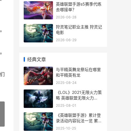
英雄联盟手游s5赛季代练
去哪接单？
2026-06-28
狩灵笔记职业主推 狩灵记
。
电影
2026-06-29
。
经典文章
与平精英舞龙祭坛在哪里
们
和平精英有龙
2025-08-24
《LOL》2021无限火力策
略 英雄联盟无限火力
2021最新版
2025-08-01
《英雄联盟手游》累计登
录活动内容玩法一览 累计
»
登录活动厉害吗
2025-10-25