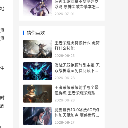
原神尘歌壶摹本复制码罗
浮洞 原神尘歌壶摹本怎么
地
用
2026-07-01
货
猜你喜欢
货
王者荣耀虎符换什么 虎符
打什么技能
2026-06-25
漫战无双绝顶阵型主推 无
生
双战神漫画免费阅读下拉
一
式
2026-06-28
王者荣耀荣耀射手哪个最
值得练 王者荣耀荣耀射手
时
称号是永久的吗
2026-06-28
周
魔兽世界10.0冰法AOE如
何加天赋加点 魔兽世界冰
dkwa
2026-06-27
李