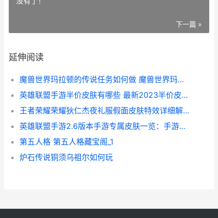
没有了！
下一篇 »
延伸阅读
魔兽世界玛拉顿的传说任务如何做 魔兽世界玛拉顿任务大全攻略
英雄联盟手游半价皮肤有哪些 最新2023半价皮肤活动介绍
王者荣耀荣耀狄仁杰夜礼服假面皮肤特效详细解答 王者荣耀荣耀狄仁杰称号
英雄联盟手游2.6版本手游专属皮肤一览：手游专属皮肤水晶玫瑰系列皮肤介绍
第五人格 第五人格藏宝阁_1
炉石传说铜须乌祖尔如何玩