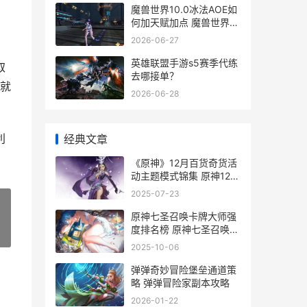
魔兽世界10.0冰法AOE如
何加天赋加点 魔兽世界冰
dkwa
2026-06-27
英雄联盟手游s5赛季代练
取
去哪接单？
就
2026-06-28
利
经典文章
《原神》12月百货奇货活
动主题模式锦集 原神12月
活动
2025-07-23
原神七圣召唤卡牌大师强
度排名榜 原神七圣召唤卡
»
牌多少钱
2025-10-06
弹弹奇妙冒险堡垒通道策
略 弹弹冒险家副本攻略
2026-01-22