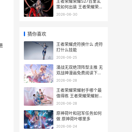
王者荣耀荣耀S27百里玄
策如何出装 王者荣耀荣耀
水晶保底多少
2026-06-30
猜你喜欢
王者荣耀虎符换什么 虎符
进
打什么技能
2026-06-25
漫战无双绝顶阵型主推 无
双战神漫画免费阅读下拉
式
2026-06-28
王者荣耀荣耀射手哪个最
值得练 王者荣耀荣耀射手
称号是永久的吗
2026-06-28
原神荷叶和冠军任务如何
做 原神荷叶哪里多
2026-06-24