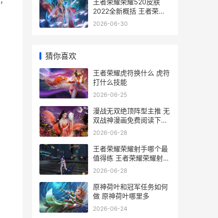
，
王者荣耀荣耀520皮肤
2022全新概括 王者荣耀
荣耀战区怎么修改别的地
2026-06-30
区
猜你喜欢
王者荣耀虎符换什么 虎符
打什么技能
2026-06-25
漫战无双绝顶阵型主推 无
双战神漫画免费阅读下拉
式
2026-06-28
王者荣耀荣耀射手哪个最
值得练 王者荣耀荣耀射手
称号是永久的吗
2026-06-28
原神荷叶和冠军任务如何
做 原神荷叶哪里多
2026-06-24