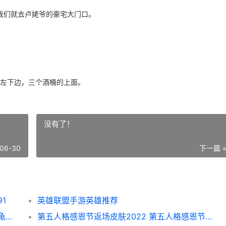
我们就去卢姥爷的豪宅大门口。
的左下边，三个酒桶的上面。
没有了！
06-30
下一篇 
1
英雄联盟手游英雄推荐
魔兽世界乌龟服三种玩法是啥子 魔兽世界乌龟服职业推荐_1
第五人格感恩节返场皮肤2022 第五人格感恩节返场皮肤2024