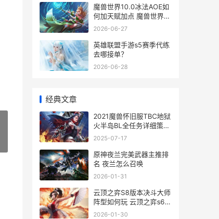
魔兽世界10.0冰法AOE如
何加天赋加点 魔兽世界冰
dkwa
2026-06-27
英雄联盟手游s5赛季代练
去哪接单？
2026-06-28
经典文章
2021魔兽怀旧服TBC地狱
火半岛BL全任务详细策略
怀旧版tbc
2025-07-17
»
原神夜兰完美武器主推排
名 夜兰怎么召唤
2026-01-31
云顶之弈S8版本决斗大师
阵型如何玩 云顶之弈s6新
版本
2026-01-30