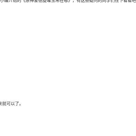
小编介绍的《原神蒙德旋曜玉帛在哪》，有这些疑问的同学们往下看看吧
。
来就可以了。
。