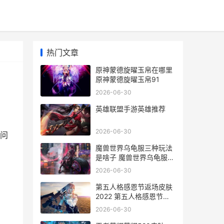
热门文章
原神蒙德旋曜玉帛在哪里
原神蒙德旋曜玉帛91
2026-06-30
英雄联盟手游英雄推荐
2026-06-30
问
魔兽世界乌龟服三种玩法
、
是啥子 魔兽世界乌龟服职
业推荐_1
2026-06-30
第五人格感恩节返场皮肤
2022 第五人格感恩节返
场皮肤2024
2026-06-30