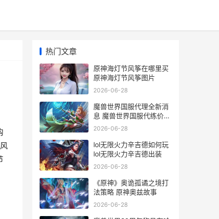
热门文章
原神海灯节风筝在哪里买
原神海灯节风筝图片
2026-06-28
魔兽世界国服代理全新消
息 魔兽世界国服代练价格
表
2026-06-28
购
lol无限火力辛吉德如何玩
风
lol无限火力辛吉德出装
节
2026-06-28
《原神》奥诡孤谲之境打
法策略 原神奥兹故事
2026-06-28