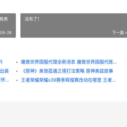
格表
没有了！
-06-28
下一篇 
片
魔兽世界国服代理全新消息 魔兽世界国服代练价格表
德出装
《原神》奥诡孤谲之境打法策略 原神奥兹故事
魔兽世界20周年称号有啥子 魔兽世界20周年怀旧服更新公告
王者荣耀荣耀s39赛季辉煌赛改动在哪里 王者荣耀荣耀s36赛季更新时间