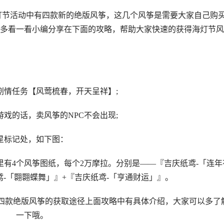
海灯节活动中有四款新的绝版风筝，这几个风筝是需要大家自己购
多看一看小编分享在下面的攻略，帮助大家快速的获得海灯节风
剧情任务【风莺梳春，开天呈祥】;
戏的话，卖风筝的NPC不会出现;
星标记处，如下图：
里有4个风筝图纸，每个2万摩拉。分别是——『吉庆纸鸢-「连年
鸢-「翾翾蝶舞」』+『吉庆纸鸢-「亨通财运」』。
这四款绝版风筝的获取途径上面攻略中有具体介绍，大家可以多了
一下哦。