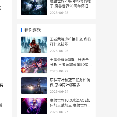
魔兽世界20周年称号有啥
子 魔兽世界20周年怀旧
买
服更新公告
2026-06-28
猜你喜欢
王者荣耀虎符换什么 虎符
打什么技能
2026-06-25
王者荣耀荣耀5月升级全
分析 王者荣耀荣耀50星
相当于巅峰赛多少分
2026-06-22
原神荷叶和冠军任务如何
做 原神荷叶哪里多
有
2026-06-24
魔兽世界10.0冰法AOE如
解
何加天赋加点 魔兽世界冰
dkwa
2026-06-27