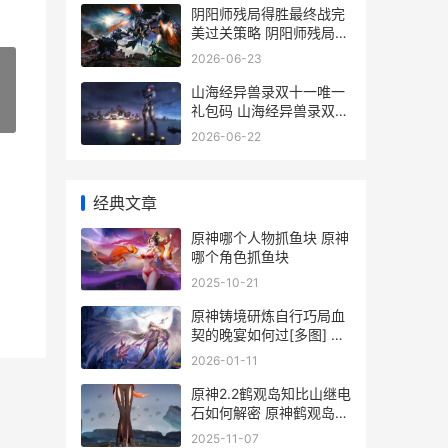
阴阳师残局得胜最终战完
美过关策略 阴阳师残局得
胜在哪
2026-06-23
山海经异兽录双十一唯一
礼包码 山海经异兽录双子
»
寻宝
2026-06-22
经典文章
原神哪个人物抓鱼块 原神
哪个角色抓鱼块
2025-10-21
原神铸境研炼自行巧局血
契的晚宴如何过[多图] 原
神铸造配方
2026-01-11
原神2.2鹤观岛知比山继电
石如何解密 原神鹤观岛攻
略
2025-11-07