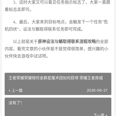
3、这时大家又可以看见任务指示标志了，大家一直跟
着标志走即可。
4、最后，大家来到目标地点，会触发下一个任务”危
机四伏“，设法与魈取得联系任务即可完成。
以上就是关于
原神设法与魈取得联系流程攻略
的全部
内容，看完文章的小伙伴是不是觉得很简单，感兴趣的小
伙伴快去游戏中试试吧。
王者荣耀荣耀程咬金群星魔术团如何获得 荣耀王者席城
« 上一篇
2026-06-27
没有了！
下一篇 »