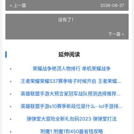
« 上一篇
2026-06-27
没有了！
下一篇 »
延伸阅读
荣耀战争绝顶人物排行 单机荣耀战争
王者荣耀荣耀S37赛季啥子时候开启 王者荣耀荣耀战区怎么修改别的地区
英雄联盟手游大预言家冠军战队预测选择推荐攻略
英雄联盟手游s10赛季新段位是什么- lol手游排位新段位介绍-
弹弹堂大冒险全新礼包码2023 弹弹堂打法
附魔1 附魔1到450最省钱攻略