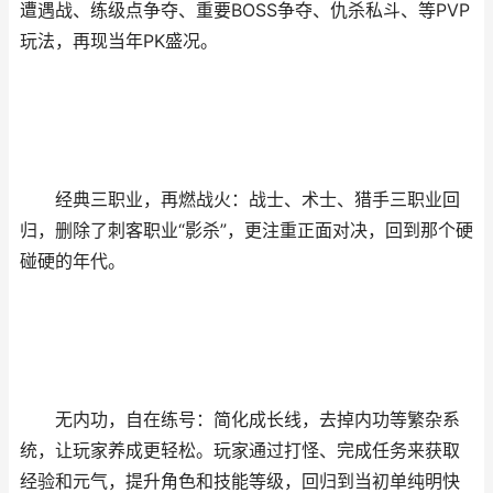
遭遇战、练级点争夺、重要BOSS争夺、仇杀私斗、等PVP
玩法，再现当年PK盛况。
经典三职业，再燃战火：战士、术士、猎手三职业回
归，删除了刺客职业“影杀”，更注重正面对决，回到那个硬
碰硬的年代。
无内功，自在练号：简化成长线，去掉内功等繁杂系
统，让玩家养成更轻松。玩家通过打怪、完成任务来获取
经验和元气，提升角色和技能等级，回归到当初单纯明快