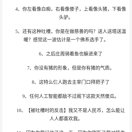
4、你左看像白痴，右看像傻子，上看像头猪，下看像
头驴。
5、还有这种吐槽，你是在做慈善的吗？送人送塔送温
暖？感觉这一波估计是一个佛系选手了。
6、之后庄周骑着鱼也躲进来了
7、你没有猪的形象，但是你有猪的气质。
8、这特么仨人跑去主宰门口拜把子了
9、任何人工智能都敌不过阁下这款天然傻瓜。
10、【被吐槽时的反击】我又不是人民币，怎么能让
人人都喜欢我。