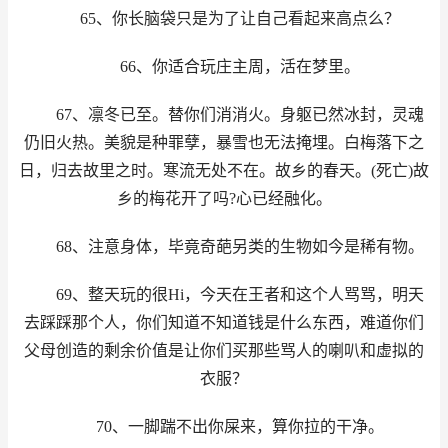
65、你长脑袋只是为了让自己看起来高点么？
66、你适合玩庄主周，活在梦里。
67、凛冬已至。替你们消消火。身躯已然冰封，灵魂
仍旧火热。美貌是种罪孽，暴雪也无法掩埋。白梅落下之
日，归去故里之时。寒流无处不在。故乡的春天。(死亡)故
乡的梅花开了吗?心已经融化。
68、注意身体，毕竟奇葩另类的生物如今是稀有物。
69、整天玩的很Hi，今天在王者和这个人骂骂，明天
去踩踩那个人，你们知道不知道钱是什么东西，难道你们
父母创造的剩余价值是让你们买那些骂人的喇叭和虚拟的
衣服？
70、一脚踹不出你屎来，算你拉的干净。