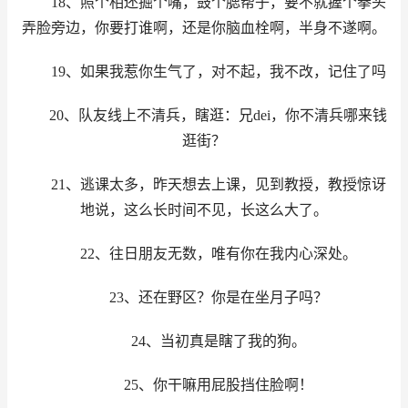
18、照个相还掘个嘴，鼓个腮帮子，要不就握个拳头
弄脸旁边，你要打谁啊，还是你脑血栓啊，半身不遂啊。
19、如果我惹你生气了，对不起，我不改，记住了吗
20、队友线上不清兵，瞎逛：兄dei，你不清兵哪来钱
逛街？
21、逃课太多，昨天想去上课，见到教授，教授惊讶
地说，这么长时间不见，长这么大了。
22、往日朋友无数，唯有你在我内心深处。
23、还在野区？你是在坐月子吗？
24、当初真是瞎了我的狗。
25、你干嘛用屁股挡住脸啊！