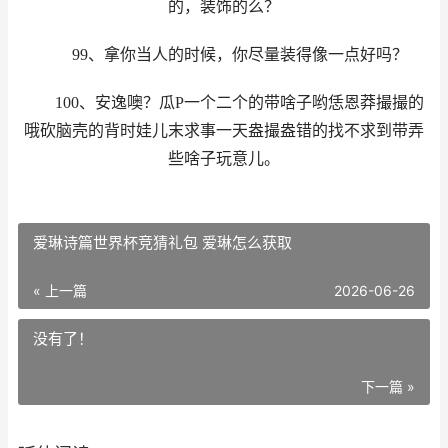
的，装饰的么？
99、拿你当人的时候，你尽量装得像一点好吗？
100、安逸噢？瓜P一个二个的带啥子哟恁恩莽撮撮的
哦砍脑壳的背时娃儿末求事一天盎撮盎错的找不求到带弄
些啥子玩意儿。
爱琳诗篇世界杯竞猜礼包 爱琳怎么获取
« 上一篇
2026-06-26
没有了！
下一篇 »