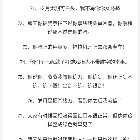
71、岁月无期可白头，我不骂你你女马愁
72、那天你被警察拦下说你拿块砖头算凶器，你解释
说那不过是你的脸。
73、你脸上的痘真多，拖拉机开上去都会翻车！
74、他们早已练就了打游戏损人不带脏字的本事。
75、你说你，爷爷我教你练刀，你练剑，你还上剑不
练，练下贱！金剑不练，练银剑！
76、岁月是把杀猪刀，看到你之后我就信了
77、大家有时候互相喷得面红耳赤很正常，但像你这
样整成绿色就罕见了
78、我无外乎也就讨厌两种人：一种是你这样儿的；