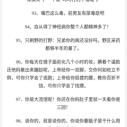
93、嘴巴这么毒，前男友有尿毒症吧
94、自从得了神经病你整个人都精神多了！
95、只刷野的打野：兄弟你的病还没好吗，野区采药
都够半年的量了。
96、你每天在镜子面前化几个小时的妆，腆着个逼脸
还他妈敢出来蹦跶呢，上帝给你一双脚，交你何如屹立不
倒，可你只学会了逃跑；上帝给你挺拔的腰，教你百折不
饶，可你只学会了找嫖。
97、你是大流氓呢！你还在你妈肚子里就一天看你爸
三回！
98、说你的，就是说你的、你说你要脑子是干什么用