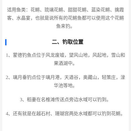
适用鱼类：花鳉、琉璃花鳉、甜甜花鳉、蓝染花鳉、擒霞
客、水晶宴，也就是说所有的花鳉鱼都可以使用这个花鳉
鱼来钓。
二、钓取位置
1、蒙德钓鱼点位于风龙废墟，望风山地，风起地，雪山和
果酒湖中。
2、璃月垂钓点位于璃月港，天遒谷，奥藏山，轻策庄，渌
华池等地。
3、稻妻在名椎滩传送点旁边水域可以钓到。
4、还有就是在越石村、珊瑚宫两处水域都可以钓到花鳉。