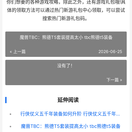
你们想要的各种游戏攻略，除此之外，还有游戏礼包哦!具
体的领取方法可以通过热门新游礼包中心领取，可以尝试
搜索热门新游礼包码。
魔兽TBC：熊德T5套装提高太小 tbc熊德t5装备
« 上一篇
2026-06-25
没有了！
下一篇 »
延伸阅读
行侠仗义五千年装备如何升阶 行侠仗义五千年破解版无限叶子
魔兽TBC：熊德T5套装提高太小 tbc熊德t5装备