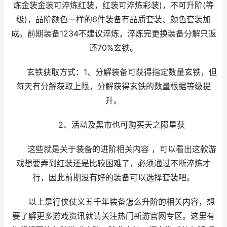
炼金装金装可淬炼红装，红装可淬炼彩装)，不可升阶(等
级)，品阶颜色一样的6件装备有品质套装、颜色套装加
成。前期装备1234不建议淬炼，淬炼完更换装备分解只返
还70%玄铁。
玄铁获取方式：1、分解装备可获得指定数量玄铁，但
每天有分解获取上限，分解获得玄铁的数量根据等级提
升。
2、活动及黑市也可购买天之陨星获
这些就是关于装备的进阶相关内容 ，可以看出这款游
戏想要弄到红装还是比较困难了，必须通过不断淬炼才
行，因此前期没有好的装备可以选择套装吧。
以上是行侠仗义五千年装备怎么升阶的相关内容，想
要了解更多游戏资讯就请关注热门新游官网专区。这里有