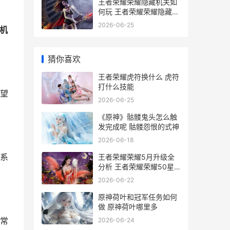
王者荣耀荣耀隐藏机关如
何玩 王者荣耀荣耀隐藏是
怎么回事
2026-06-25
机
猜你喜欢
王者荣耀虎符换什么 虎符
打什么技能
望
2026-06-25
《原神》骷髅鬼头怎么触
发完成呢 骷髅怨恨的式神
2026-06-18
王者荣耀荣耀5月升级全
系
分析 王者荣耀荣耀50星
相当于巅峰赛多少分
2026-06-22
原神荷叶和冠军任务如何
做 原神荷叶哪里多
2026-06-24
常