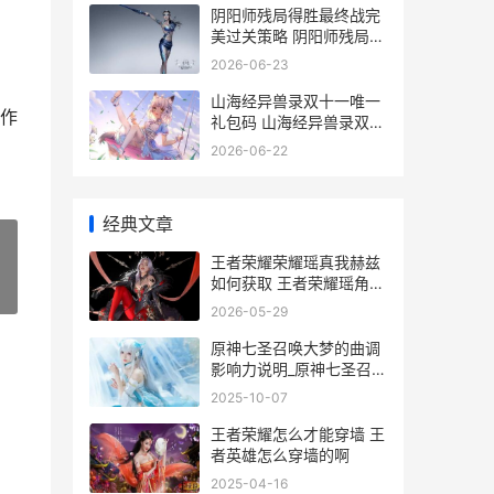
阴阳师残局得胜最终战完
美过关策略 阴阳师残局得
胜在哪
2026-06-23
山海经异兽录双十一唯一
作
礼包码 山海经异兽录双子
寻宝
2026-06-22
经典文章
王者荣耀荣耀瑶真我赫兹
如何获取 王者荣耀瑶角色
»
介绍
2026-05-29
原神七圣召唤大梦的曲调
影响力说明_原神七圣召唤
大梦的曲调永发策略 原神
2025-10-07
七圣召唤大世界对局9升
10
王者荣耀怎么才能穿墙 王
者英雄怎么穿墙的啊
2025-04-16