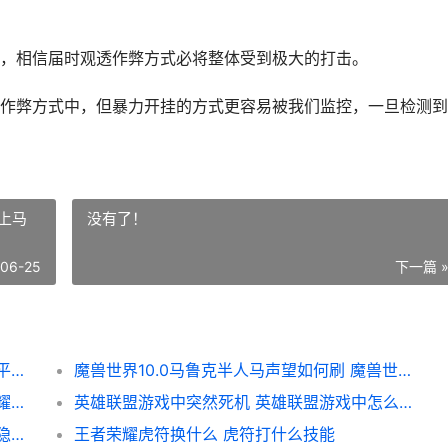
相信届时观透作弊方式必将整体受到极大的打击。
弊方式中，但暴力开挂的方式更容易被我们监控，一旦检测到
界上马
没有了！
-06-25
下一篇 
与平精英观战端对手可见判断机制是啥子 和平精英观战模式在哪下载
魔兽世界10.0马鲁克半人马声望如何刷 魔兽世界上马
王者荣耀荣耀荣耀典藏皮肤换哪个好 王者荣耀荣耀荣耀水晶保底多少
英雄联盟游戏中突然死机 英雄联盟游戏中怎么返回桌面
王者荣耀荣耀隐藏机关如何玩 王者荣耀荣耀隐藏是怎么回事
王者荣耀虎符换什么 虎符打什么技能