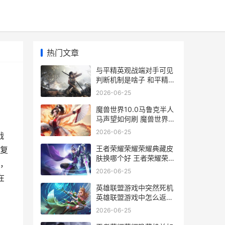
热门文章
与平精英观战端对手可见
判断机制是啥子 和平精英
观战模式在哪下载
2026-06-25
魔兽世界10.0马鲁克半人
马声望如何刷 魔兽世界上
马
2026-06-25
战
王者荣耀荣耀荣耀典藏皮
复
肤换哪个好 王者荣耀荣耀
，
荣耀水晶保底多少
2026-06-25
在
英雄联盟游戏中突然死机
英雄联盟游戏中怎么返回
桌面
2026-06-25