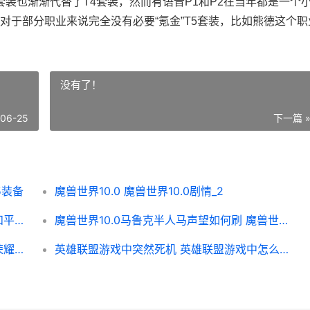
套装也渐渐代替了T4套装，然而有语音P1和P2在当年都是一个
对于部分职业来说完全没有必要“氪金”T5套装，比如熊德这个职
没有了！
-06-25
下一篇 
5装备
魔兽世界10.0 魔兽世界10.0剧情_2
与平精英观战端对手可见判断机制是啥子 和平精英观战模式在哪下载
魔兽世界10.0马鲁克半人马声望如何刷 魔兽世界上马
王者荣耀荣耀荣耀典藏皮肤换哪个好 王者荣耀荣耀荣耀水晶保底多少
英雄联盟游戏中突然死机 英雄联盟游戏中怎么返回桌面