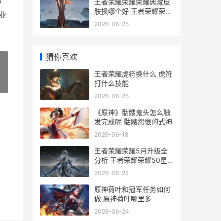
小
王者荣耀荣耀荣耀典藏皮
肤换哪个好 王者荣耀荣耀
业
荣耀水晶保底多少
2026-06-25
猜你喜欢
王者荣耀虎符换什么 虎符
打什么技能
»
2026-06-25
《原神》骷髅鬼头怎么触
发完成呢 骷髅怨恨的式神
2026-06-18
王者荣耀荣耀5月升级全
分析 王者荣耀荣耀50星
相当于巅峰赛多少分
2026-06-22
原神荷叶和冠军任务如何
做 原神荷叶哪里多
2026-06-24