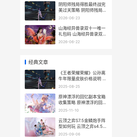
阴阳师残局得胜最终战完
美过关策略 阴阳师残局得
胜在哪
2026-06-23
山海经异兽录双十一唯一
礼包码 山海经异兽录双子
寻宝
2026-06-22
经典文章
《王者荣耀荣耀》公孙离
牛年限量皮肤价格说明 王
者荣耀荣耀之章
2025-08-25
原神漂浮的回忆副本宝箱
收集策略 原神漂浮的回忆
为什么会卡死
2025-11-10
云顶之弈S7.5金鳞炮手阵
型如何玩 云顶之弈s4.5黄
金奖励
2025-09-06