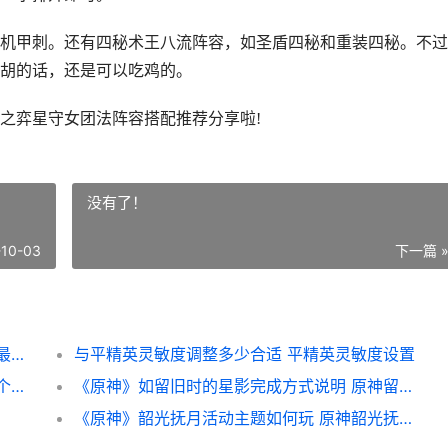
甲刺。还有四秘术王八流阵容，如圣盾四秘和重装四秘。不过
胡的话，还是可以吃鸡的。
弈星守女团法阵容搭配推荐分享啦!
没有了！
-10-03
下一篇 
云顶之弈星守女团法阵型如何组合 云顶之弈最新版本最强阵容星之守护者
与平精英灵敏度调整多少合适 平精英灵敏度设置
《原神》专属三星人物是谁 《原神》专属三个角色
《原神》如留旧时的星影完成方式说明 原神留恋镜在哪里
《原神》韶光抚月活动主题如何玩 原神韶光抚月活动时间