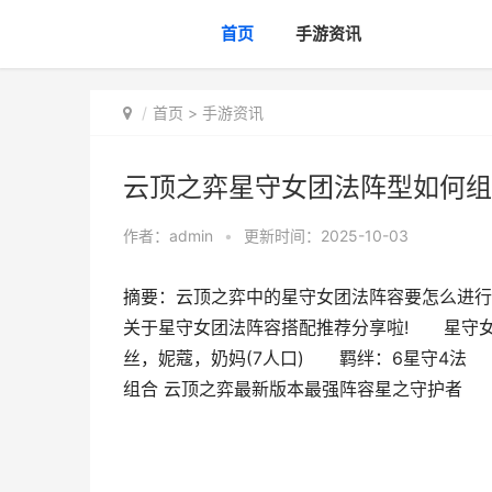
首页
手游资讯
首页
>
手游资讯
云顶之弈星守女团法阵型如何组
作者：
admin
•
更新时间：2025-10-03
摘要：云顶之弈中的星守女团法阵容要怎么进行
关于星守女团法阵容搭配推荐分享啦! 星守
丝，妮蔻，奶妈(7人口) 羁绊：6星守4法
组合 云顶之弈最新版本最强阵容星之守护者