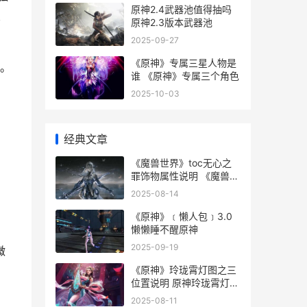
原神2.4武器池值得抽吗
搜
原神2.3版本武器池
2025-09-27
《原神》专属三星人物是
。
谁 《原神》专属三个角色
2025-10-03
经典文章
《魔兽世界》toc无心之
。
罪饰物属性说明 《魔兽世
界》国服更新内容
2025-08-14
口
《原神》﹝懒人包﹞3.0
懒懒睡不醒原神
2025-09-19
微
《原神》玲珑霄灯图之三
位置说明 原神玲珑霄灯任
务
2025-08-11