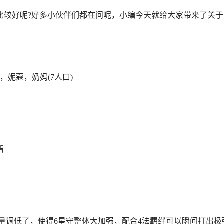
较好呢?好多小伙伴们都在问呢，小编今天就给大家带来了关于
妮蔻，奶妈(7人口)
盾
量调低了，使得6星守整体大加强，配合4法羁绊可以瞬间打出极