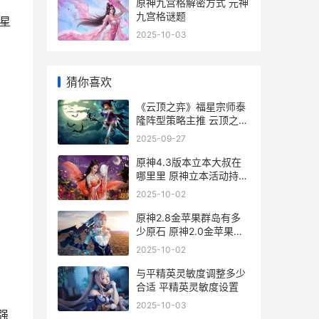
原神九宫格解密方式 元神
九宫格谜题
星
2025-10-03
猜你喜欢
《云顶之弈》福星宗师泰
隆阵型策略主推 云顶之弈
福牛守护者怎么玩
2025-09-27
原神4.3版本立本大叔在
哪里里 原神立本活动持续
几天
2025-10-02
原神2.8金苹果群岛有多
少原石 原神2.0金苹果群
岛还在吗
2025-10-02
与平精英灵敏度调整多少
合适 平精英灵敏度设置
2025-10-03
强