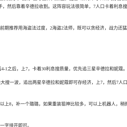
对手，然后靠着辛德拉收割。这阵容玩法很简单，7人口卡着利息
期推荐用海盗法过度，2海盗2法师，既可以贪经济，战力还猛
-1之后，上7，卡着30利息搜质量，优先追三星辛德拉和妮蔻
候大搜一波，追出两星辛德拉和妮蔻即可存经济，上7，然后7人
上8，补一个璐璐，如果重装狙神比较多，可以上机器人，稍
一字排开即可。