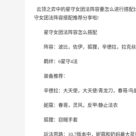
云顶之弈中的星守女团法阵容要怎么进行搭配比
守女团法阵容搭配推荐分享啦!
星守女团法阵容怎么搭配
阵容：波比，佐伊，狐狸，辛德拉，拉克丝，
羁绊：6星守4法
装备推荐：
辛德拉：大天使，大天使/青龙刀，春哥/鸟
妮蔻：春哥，灵风，反甲/静止法衣
狐狸：窃贼手套
玩法思路：10.7版本中，妮蔻和奶妈最大蓝