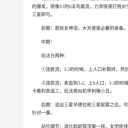
的爆发，很像S1的6法鸟盾流，力求快速打残
三星即可。
前期：首抢女神泪，大天使是必要的装备。前
中期：
玩法分两种：
①连胜流，3-2的时候，上人口补羁绊，然后4
②连败流，卖血到3-2，上6人口，3-3的时
卡着利息追三，玩法类似机甲刺赌小丑。
后期：追出三星辛德拉和三星妮蔻之后，可以
针对一番。
站位细节：波比和妮蔻顶第一排，女团底排