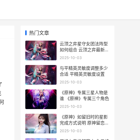
热门文章
云顶之弈星守女团法阵型
如何组合 云顶之弈最新版
本最强阵容星之守护者
2025-10-03
与平精英灵敏度调整多少
合适 平精英灵敏度设置
2025-10-03
了
《原神》专属三星人物是
克
谁 《原神》专属三个角色
何
2025-10-03
《原神》如留旧时的星影
完成方式说明 原神留恋镜
在哪里
2025-10-03