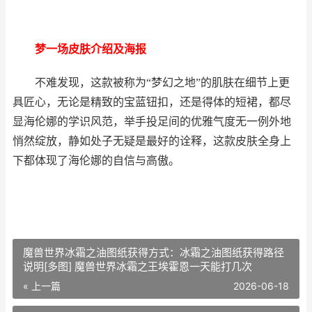
梦一场皮肤介绍及海报
不难发现，这款被称为“梦幻之地”的肌肤在细节上更
具匠心，无论是精致的宝蓝钮扣，还是得体的短裙，都尽
显海伦娜的学识风范，举手投足间的优雅气度无一例外地
悄然绽放，静如处子无疑是最好的诠释，这款皮肤全身上
下都体现了海伦娜的自信与高傲。
魔兽世界冰霜之油图纸获得方式：冰霜之油图纸获得路径
说明[多图] 魔兽世界冰霜之王埃霍恩一天能打几次
« 上一篇
2026-06-18