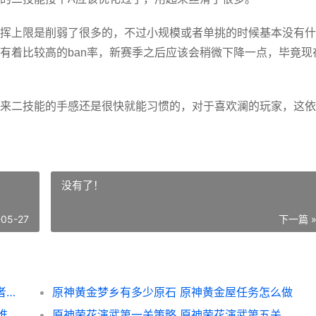
挥上限是削弱了很多的，不过小规模或者单挑的时候基本没有什
有着比较高的ban率，新赛季之后应该会稍微下降一点，毕竟现
来二技能的手感还是很快就能习惯的，对于喜欢澜的玩家，这依
没有了！
-05-27
下一篇 
王者荣耀荣耀S24赛季澜削弱手感好不好 王者荣耀荣耀水晶可以送人吗
原神黄金梦乡有多少原石 原神黄金屋任务怎么做
谁
原神荣花演武第一关策略 原神荣花演武第五关怎么过