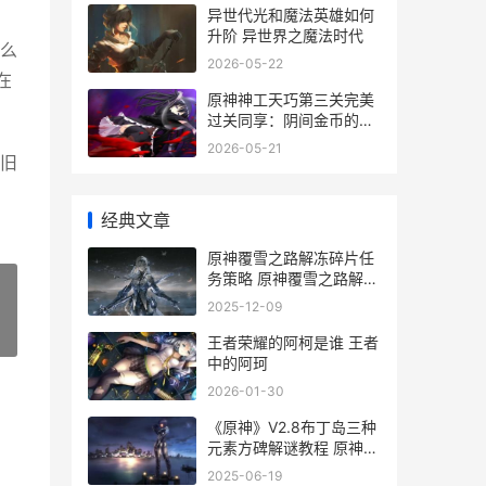
异世代光和魔法英雄如何
升阶 异世界之魔法时代
么
2026-05-22
在
原神神工天巧第三关完美
过关同享：阴间金币的位
置 原神天工大剑怎么获得
2026-05-21
旧
经典文章
原神覆雪之路解冻碎片任
务策略 原神覆雪之路解冻
碎片教程
2025-12-09
»
王者荣耀的阿柯是谁 王者
中的阿珂
2026-01-30
《原神》V2.8布丁岛三种
元素方碑解谜教程 原神
2.2 2.3 2.4
2025-06-19