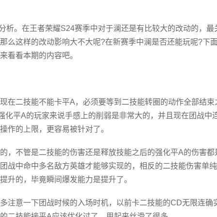
感分析。在王者荣耀S24赛季中对于澜还是有比较大的改动的，最
那么这样的改动影响大不大呢?在新赛季中澜是否还能玩呢?下
来看看本期的内容吧。
现在二技能不能卡平A，必须要等到二技能转圈的动作全部结束
强化平A的玩家来说手感上的削弱是非常大的，并且现在团战中
操作的上限，更容易被针对了。
的，不管是二技能的伤害还是释放技能之后的强化平A的伤害都
团战中命中多名敌方英雄才能够实现的，相反的二技能伤害单纯
提升的，毕竟瞬间爆发能力是提升了。
多注意一下团战时候的入场时机，以前卡二技能的CD无限连确
的二技能接平A应该优化过了，用起来丝滑了很多。