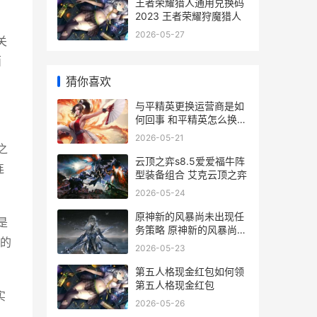
王者荣耀猎人通用兑换码
2023 王者荣耀狩魔猎人
2026-05-27
关
面
猜你喜欢
与平精英更换运营商是如
何回事 和平精英怎么换载
具
2026-05-21
之
云顶之弈s8.5爱爱福牛阵
连
型装备组合 艾克云顶之弈
2026-05-24
原神新的风暴尚未出现任
是
务策略 原神新的风暴尚未
的
出现如何触发
2026-05-23
第五人格现金红包如何领
第五人格现金红包
实
2026-05-26