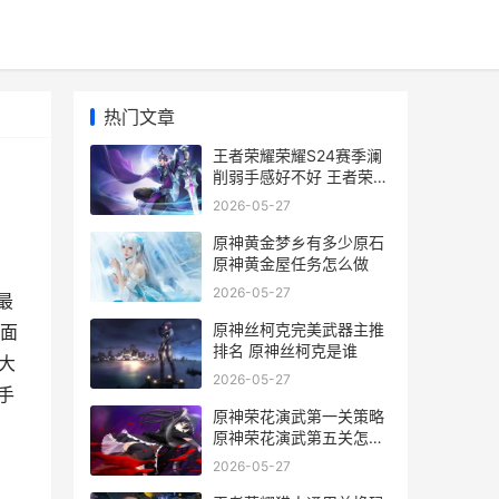
热门文章
王者荣耀荣耀S24赛季澜
削弱手感好不好 王者荣耀
荣耀水晶可以送人吗
2026-05-27
原神黄金梦乡有多少原石
原神黄金屋任务怎么做
2026-05-27
最
原神丝柯克完美武器主推
下面
排名 原神丝柯克是谁
大
2026-05-27
手
原神荣花演武第一关策略
原神荣花演武第五关怎么
过
2026-05-27