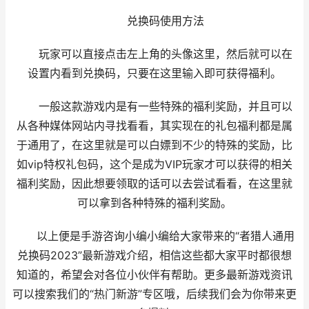
兑换码使用方法
玩家可以直接点击左上角的头像这里，然后就可以在
设置内看到兑换码，只要在这里输入即可获得福利。
一般这款游戏内是有一些特殊的福利奖励，并且可以
从各种媒体网站内寻找看看，其实现在的礼包福利都是属
于通用了，在这里就是可以白嫖到不少的特殊的奖励，比
如vip特权礼包码，这个是成为VIP玩家才可以获得的相关
福利奖励，因此想要领取的话可以去尝试看看，在这里就
可以拿到各种特殊的福利奖励。
以上便是手游咨询小编小编给大家带来的“者猎人通用
兑换码2023”最新游戏介绍，相信这些都大家平时都很想
知道的，希望会对各位小伙伴有帮助。更多最新游戏资讯
可以搜索我们的“热门新游”专区哦，后续我们会为你带来更