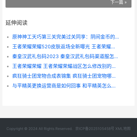
下一篇 »
延伸阅读
原神神工天巧第三关完美过关同享：阴间金币的位置 原神天工大剑怎么获得
王者荣耀荣耀520皮肤返场全新曝光 王者荣耀荣耀战区怎么修改别的地区
秦皇汉武礼包码2023 秦皇汉武礼包码渠道服怎么用不了
王者荣耀荣耀 王者荣耀荣耀战区怎么修改别的地区_2
疯狂骑士团宠物合成表锦集 疯狂骑士团宠物哪个好
与平精英更换运营商是如何回事 和平精英怎么换载具
Copyright © 2024 All Rights Reserved.
京ICP备2025105458号
XML地图